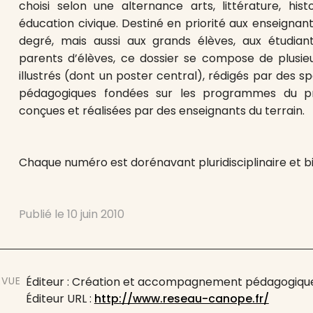
choisi selon une alternance arts, littérature, hist
éducation civique. Destiné en priorité aux enseigna
degré, mais aussi aux grands élèves, aux étudian
parents d’élèves, ce dossier se compose de plusi
illustrés (dont un poster central), rédigés par des s
pédagogiques fondées sur les programmes du pr
conçues et réalisées par des enseignants du terrain.
Chaque numéro est dorénavant pluridisciplinaire et b
Publié le
10 juin 2010
EVUE
Éditeur : Création et accompagnement pédagogique
Éditeur URL :
http://www.reseau-canope.fr/