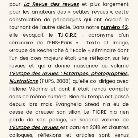
pour
La Revue des revues
et plus largement
pour les amateurs des « petites revues », cette
constellation de périodiques qui ont éclairé le
tournant de l’autre siècle. Dans notre
numéro 42
,
elle évoquait le
T.I.G.R.E
. , acronyme d’un
séminaire de l’ENS-Paris « Texte et Image,
Groupe de Recherche à l’Ecole », séminaire dont
l’un des axes majeurs était une réflexion sur les
revues et qui a donné naissance au volume
L’Europe des revues : Estampes, photographies,
illustrations
(PUPS, 2008) qu’elle co-dirigea avec
Hélène Védrine et dont il était rendu compte
dans ce même numéro. Bien du temps est passé
depuis lors mais
É
vanghelia Stead n’a eu de
cesse de creuser son sillon. Le TIGRE n’a rien
perdu de son pelage, un second volume de
L’Europe des revues
est paru en 2018 et d’autres
colloques, réflexions et articles sont venus