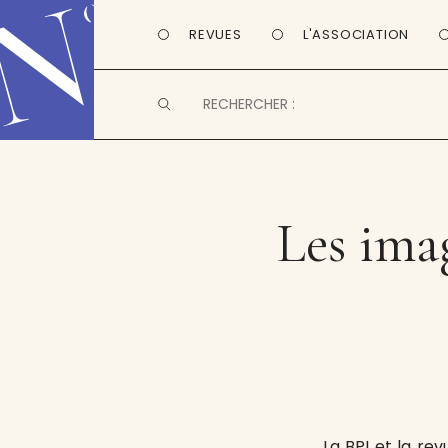
REVUES
L'ASSOCIATION
Les imag
La BPI et la re