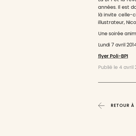
années. Il est 
là invite celle
illustrateur, Nic
Une soirée anim
Lundi 7 avril 201
flyer Poli-BPI
Publié le
4 avril
RETOUR À 