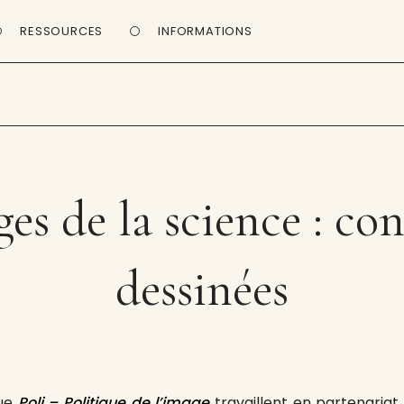
RESSOURCES
INFORMATIONS
es de la science : co
dessinées
vue
Poli – Politique de l’image
travaillent en partenariat 