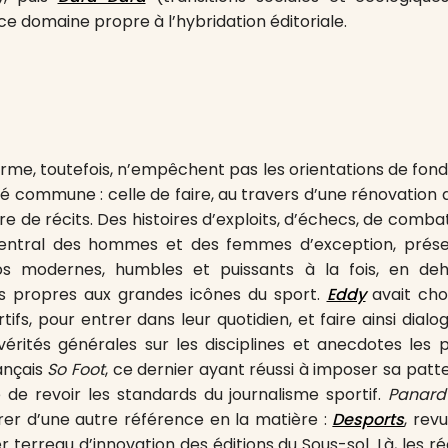
e domaine propre à l’hybridation éditoriale.
orme, toutefois, n’empêchent pas les orientations de fon
é commune : celle de faire, au travers d’une rénovation 
ire de récits. Des histoires d’exploits, d’échecs, de comba
entral des hommes et des femmes d’exception, prése
s modernes, humbles et puissants à la fois, en deh
s propres aux grandes icônes du sport.
Eddy
avait cho
ifs, pour entrer dans leur quotidien, et faire ainsi dialo
 vérités générales sur les disciplines et anecdotes les pl
ançais
So Foot
, ce dernier ayant réussi à imposer sa patt
de revoir les standards du journalisme sportif.
Panard
pirer d’une autre référence en la matière :
Desports
, rev
 terreau d’innovation des éditions du Sous-sol. Là, les ré