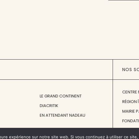
NOS S
CENTRE 
LE GRAND CONTINENT
RÉGION 
DIACRITIK
MAIRIE 
EN ATTENDANT NADEAU
FONDAT
FONDATI
eure expérience sur notre site web. Si vous continuez à utiliser ce sit