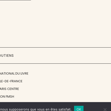
OUTIENS
NATIONAL DU LIVRE
ÎLE-DE-FRANCE
PARIS CENTRE
ION FMSH
ON JAN MICHALSKI
e, nous supposerons que vous en êtes satisfait.
OK
© 1998 - 2026, ENT'REVUES