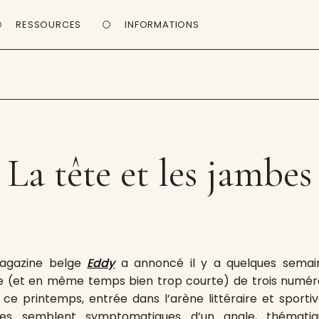
RESSOURCES
INFORMATIONS
La tête et les jambes
magazine belge
Eddy
a annoncé il y a quelques semain
e (et en même temps bien trop courte) de trois numéro
, ce printemps, entrée dans l’arène littéraire et sporti
ires semblent symptomatiques d’un angle, thématiqu