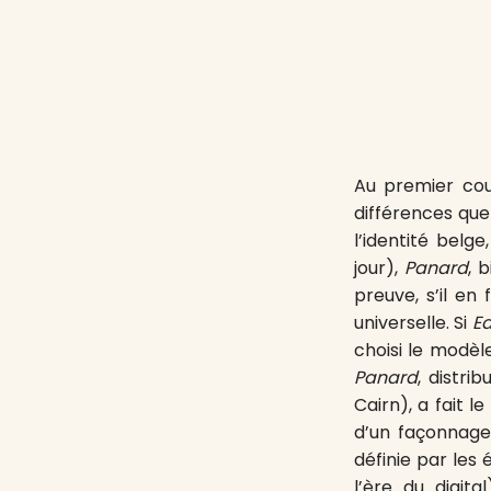
Au premier cou
différences qu
l’identité belg
jour),
Panard
, 
preuve, s’il en 
universelle. Si
E
choisi le modèl
Panard
, distri
Cairn), a fait 
d’un façonnage
définie par les 
l’ère du digita