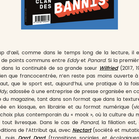
p d’œil, comme dans le temps long de la lecture, il e
e de points communs entre
Eddy
et
Panard
. Si la premiè
e, dans la continuité de sa grande sœur
Wilfried
(2017, 
bien que francocentrée, n’en reste pas moins ouverte à l
faut, que le sport est, aujourd’hui, une pratique à la fo
ddy
, adossée à une entreprise de presse organisée en co
e du magazine, tant dans son format que dans la textur
buée en kiosque, en librairie et au format numérique (v
le choix plus contemporain du « mook », où la culture du 
 tout livresque. Dans le cas de
Panard
, la filiation est
éditions de l’Attribut qui, avec
Nectart
(société et mutatio
l), puis
Dard Dard
(transitions sociales et écologique