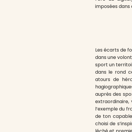
imposées dans c
Les écarts de f
dans une volont
sport un territo
dans le rond c
atours de héro
hagiographique
auprès des sport
extraordinaire,
l’exemple du fr
de ton capable 
choisi de s’ins
léché et premier