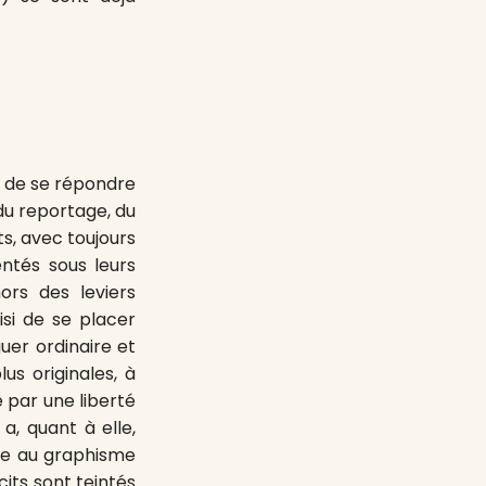
d de se répondre
du reportage, du
ts, avec toujours
ntés sous leurs
ors des leviers
isi de se placer
guer ordinaire et
us originales, à
e par une liberté
a, quant à elle,
ue au graphisme
cits sont teintés