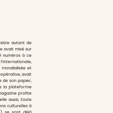
xiste autant de
re avait misé sur
19 numéros à ce
’internationale,
is mondialisée et
opérative, avait
e de son papier,
ia la plateforme
magazine profite
, elle aussi, toute
ns culturelles à
s) se sont déjà