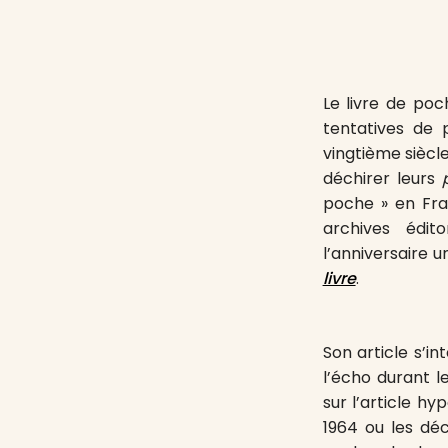
Le livre de poc
tentatives de 
vingtième siècle
déchirer leurs
poche » en Fran
archives édit
l’anniversaire u
livre
.
Son article s’i
l’écho durant l
sur l’article h
1964 ou les déc