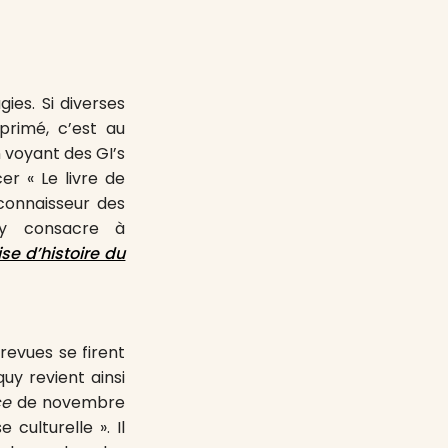
ies. Si diverses
primé, c’est au
n voyant des GI’s
cer « Le livre de
 connaisseur des
quy consacre à
se d’histoire du
revues se firent
uy revient ainsi
ce
de novembre
culturelle ». Il