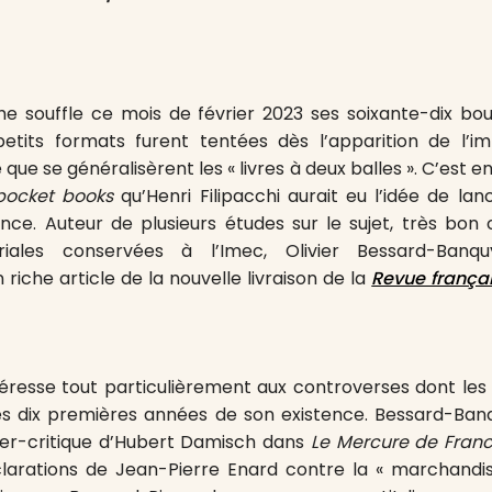
he souffle ce mois de février 2023 ses soixante-dix boug
petits formats furent tentées dès l’apparition de l’im
 que se généralisèrent les « livres à deux balles ». C’est e
pocket books
qu’Henri Filipacchi aurait eu l’idée de lan
ce. Auteur de plusieurs études sur le sujet, très bon
oriales conservées à l’Imec, Olivier Bessard-Ban
n riche article de la nouvelle livraison de la
Revue françai
ntéresse tout particulièrement aux controverses dont les 
es dix premières années de son existence. Bessard-Banq
yper-critique d’Hubert Damisch dans
Le Mercure de Fran
larations de Jean-Pierre Enard contre la « marchandise 