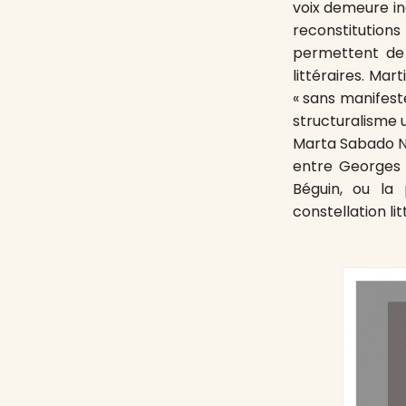
voix demeure in
reconstitution
permettent de 
littéraires. Mar
« sans manifeste
structuralisme 
Marta Sabado N
entre Georges 
Béguin, ou la
constellation li