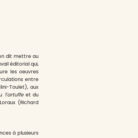
 on dit mettre au
ail éditorial qui,
gure les oeuvres
irculations entre
ni-Toulet), aux
du
Tartuffe
et du
Loraux (Richard
nces à plusieurs