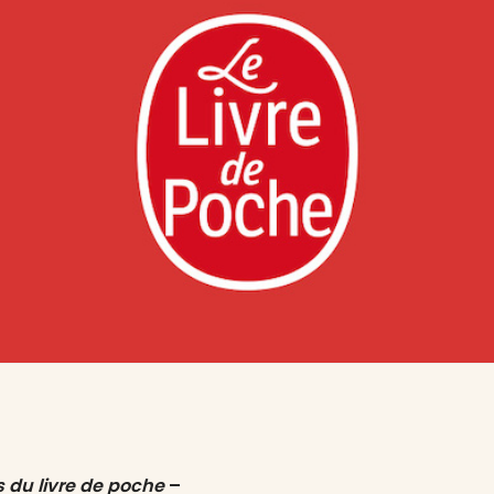
s du livre de poche
–