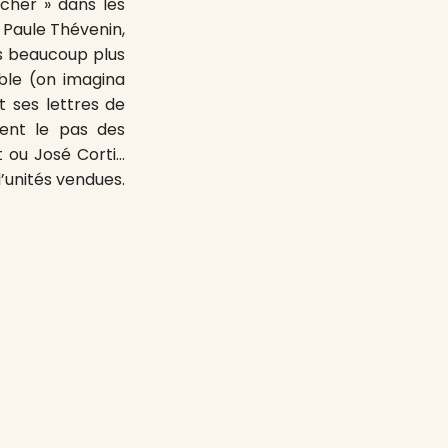
 cher » dans les
 Paule Thévenin,
es beaucoup plus
le (on imagina
t ses lettres de
rent le pas des
 ou José Corti…
’unités vendues.