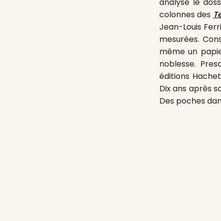
analyse le doss
colonnes des
T
Jean-Louis Ferr
mesurées. Con
même un papier 
noblesse. Pres
éditions Hache
Dix ans après s
Des poches dan