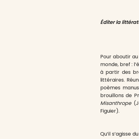
Éditer la littéra
Pour aboutir au 
monde, bref : l’
à partir des br
littéraires. Réu
poèmes manuscr
brouillons de P
Misanthrope
(J
Figuier).
Qu’il s’agisse 