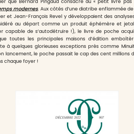
ier que Bernard Pingaud consacre au « petit livre pas
emps modernes
. Aux côtés d’une diatribe enflammée de
ier et Jean-François Revel y développaient des analys
sidéré au départ comme un produit éphémère et jetab
capable de s’autodétruire !), le livre de poche acqui
que toutes les principales maisons d’édition emboîtè
tte à quelques glorieuses exceptions près comme Minuit
on lancement, le poche passait le cap des cent millions d
s chaque foyer !