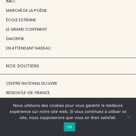
IMEC
MARCHÉ DE LA POÉSIE
ÉCOLE ESTIENNE
LE GRAND CONTINENT
DIACRITIK
EN ATTENDANT NADEAU
NOS SOUTIENS
CENTRE NATIONAL DU LIVRE
RÉGION ÎLE-DE-FRANCE
MAIRIE PARIS CENTRE
Nous utilisons des cookies pour vous garantir la meilleure
FONDATION FMSH
expérience sur notre site web. Si vous continuez à utiliser ce
site, nous supposerons que vous en êtes satisfait.
FONDATION JAN MICHALSKI
OK
© 1998 - 2026, ENT'REVUES