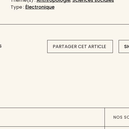
Thème(s) :
Anthropologie
,
Sciences sociales
Type :
Électronique
S
PARTAGER CET ARTICLE
S
NOS S