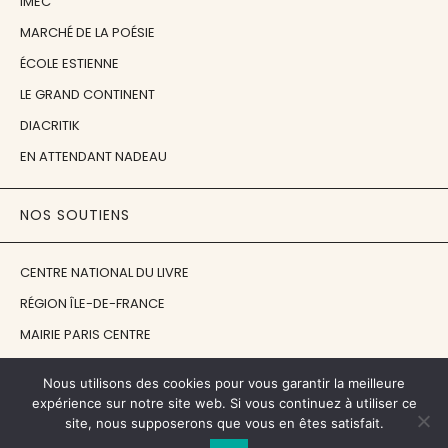
IMEC
MARCHÉ DE LA POÉSIE
ÉCOLE ESTIENNE
LE GRAND CONTINENT
DIACRITIK
EN ATTENDANT NADEAU
NOS SOUTIENS
CENTRE NATIONAL DU LIVRE
RÉGION ÎLE-DE-FRANCE
MAIRIE PARIS CENTRE
FONDATION FMSH
Nous utilisons des cookies pour vous garantir la meilleure
FONDATION JAN MICHALSKI
expérience sur notre site web. Si vous continuez à utiliser ce
site, nous supposerons que vous en êtes satisfait.
© 1998 - 2026, ENT'REVUES