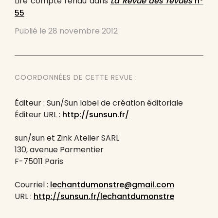
Lire compte rendu dans
La Revue des revues
n°
55
Publié le
28 novembre 2012
COORDONNÉES DE CETTE REVUE :
Éditeur : Sun/Sun label de création éditoriale
Éditeur URL :
http://sunsun.fr/
sun/sun et Zink Atelier SARL
130, avenue Parmentier
F-75011 Paris
Courriel :
lechantdumonstre@gmail.com
URL :
http://sunsun.fr/lechantdumonstre