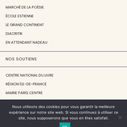
MARCHÉ DE LA POÉSIE
ÉCOLE ESTIENNE
LE GRAND CONTINENT
DIACRITIK
EN ATTENDANT NADEAU
NOS SOUTIENS
CENTRE NATIONAL DU LIVRE
RÉGION ÎLE-DE-FRANCE
MAIRIE PARIS CENTRE
FONDATION FMSH
Nous utilisons des cookies pour vous garantir la meilleure
FONDATION JAN MICHALSKI
expérience sur notre site web. Si vous continuez à utiliser ce
site, nous supposerons que vous en êtes satisfait.
© 1998 - 2026, ENT'REVUES
OK