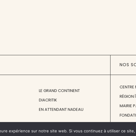
NOS S
CENTRE 
LE GRAND CONTINENT
RÉGION 
DIACRITIK
MAIRIE 
EN ATTENDANT NADEAU
FONDAT
FONDATI
eure expérience sur notre site web. Si vous continuez à utiliser ce sit