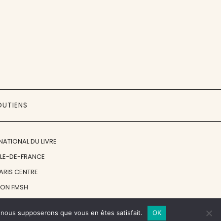
OUTIENS
NATIONAL DU LIVRE
ÎLE-DE-FRANCE
PARIS CENTRE
ION FMSH
ON JAN MICHALSKI
e, nous supposerons que vous en êtes satisfait.
OK
© 1998 - 2026, ENT'REVUES