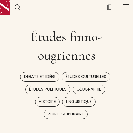
Études finno-
ougriennes
,
,
DÉBATS ET IDÉES
ÉTUDES CULTURELLES
,
,
ÉTUDES POLITIQUES
GÉOGRAPHIE
,
,
HISTOIRE
LINGUISTIQUE
PLURIDISCIPLINAIRE