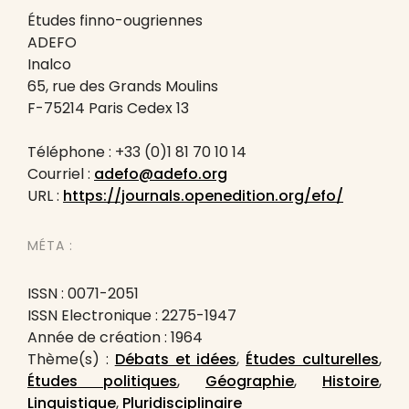
Études finno-ougriennes
ADEFO
Inalco
65, rue des Grands Moulins
F-75214 Paris Cedex 13
Téléphone : +33 (0)1 81 70 10 14
Courriel :
adefo@adefo.org
URL :
https://journals.openedition.org/efo/
MÉTA :
ISSN : 0071-2051
ISSN Electronique : 2275-1947
Année de création : 1964
Thème(s) :
Débats et idées
,
Études culturelles
,
Études politiques
,
Géographie
,
Histoire
,
Linguistique
,
Pluridisciplinaire