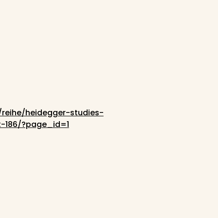
reihe/heidegger-studies-
t-186/?page_id=1