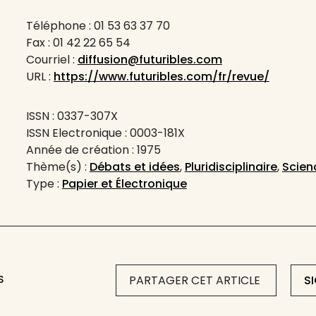
Téléphone : 01 53 63 37 70
Fax : 01 42 22 65 54
Courriel :
diffusion@futuribles.com
URL :
https://www.futuribles.com/fr/revue/
ISSN : 0337-307X
ISSN Electronique : 0003-181X
Année de création : 1975
Thème(s) :
Débats et idées
,
Pluridisciplinaire
,
Scien
Type :
Papier et Électronique
S
PARTAGER CET ARTICLE
S