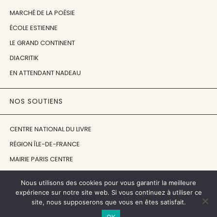
MARCHÉ DE LA POÉSIE
ÉCOLE ESTIENNE
LE GRAND CONTINENT
DIACRITIK
EN ATTENDANT NADEAU
NOS SOUTIENS
CENTRE NATIONAL DU LIVRE
RÉGION ÎLE-DE-FRANCE
MAIRIE PARIS CENTRE
FONDATION FMSH
Nous utilisons des cookies pour vous garantir la meilleure
FONDATION JAN MICHALSKI
expérience sur notre site web. Si vous continuez à utiliser ce
site, nous supposerons que vous en êtes satisfait.
© 1998 - 2026, ENT'REVUES
OK