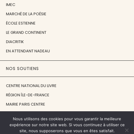
IMEC
MARCHÉ DE LA POÉSIE
ÉCOLE ESTIENNE
LE GRAND CONTINENT
DIACRITIK
EN ATTENDANT NADEAU
NOS SOUTIENS
CENTRE NATIONAL DU LIVRE
RÉGION ÎLE-DE-FRANCE
MAIRIE PARIS CENTRE
FONDATION FMSH
Nous utilisons des cookies pour vous garantir la meilleure
FONDATION JAN MICHALSKI
expérience sur notre site web. Si vous continuez à utiliser ce
site, nous supposerons que vous en êtes satisfait.