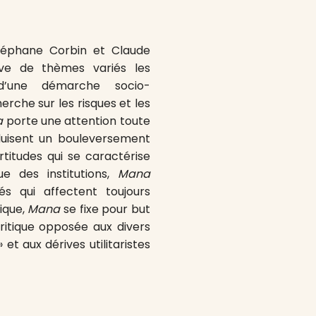
Stéphane Corbin et Claude
e de thèmes variés les
d’une démarche socio-
rche sur les risques et les
a
porte une attention toute
duisent un bouleversement
titudes qui se caractérise
e des institutions,
Mana
és qui affectent toujours
ique,
Mana
se fixe pour but
ritique opposée aux divers
 et aux dérives utilitaristes