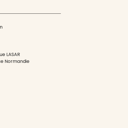
an
que LASAR
se Normandie