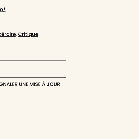
m/
téraire
,
Critique
IGNALER UNE MISE À JOUR