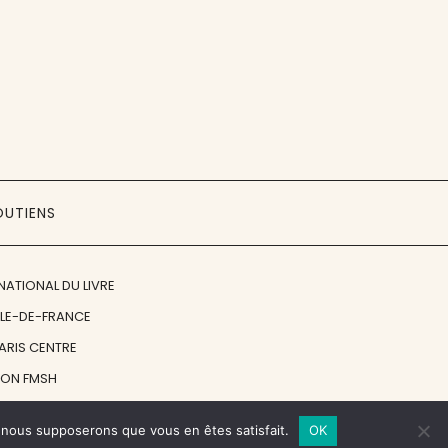
OUTIENS
NATIONAL DU LIVRE
ÎLE-DE-FRANCE
PARIS CENTRE
ION FMSH
ON JAN MICHALSKI
e, nous supposerons que vous en êtes satisfait.
OK
© 1998 - 2026, ENT'REVUES