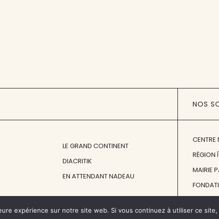
NOS S
CENTRE 
LE GRAND CONTINENT
RÉGION 
DIACRITIK
MAIRIE 
EN ATTENDANT NADEAU
FONDAT
FONDATI
eure expérience sur notre site web. Si vous continuez à utiliser ce sit