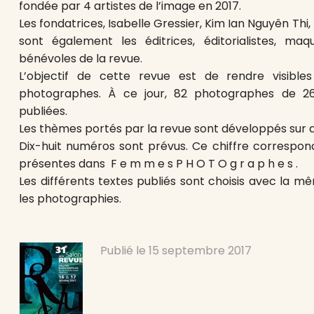
fondée par 4 artistes de l’image en 2017.
Les fondatrices, Isabelle Gressier, Kim Ian Nguyên Th
sont également les éditrices, éditorialistes, maq
bénévoles de la revue.
L’objectif de cette revue est de rendre visibl
photographes. À ce jour, 82 photographes de 26
publiées.
Les thèmes portés par la revue sont développés sur 
Dix-huit numéros sont prévus. Ce chiffre correspo
présentes dans F e m m e s P H O T O g r a p h e s .
Les différents textes publiés sont choisis avec la m
les photographies.
Publié le
15 septembre 2017