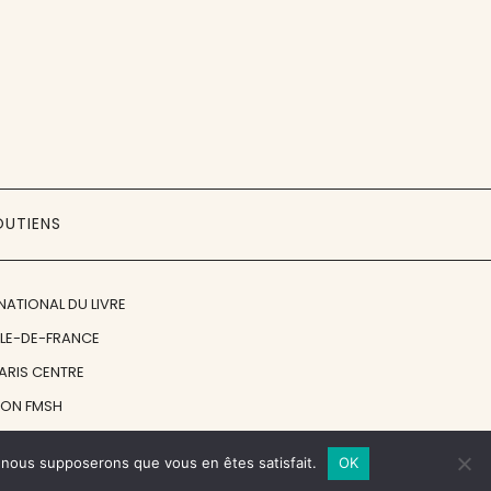
OUTIENS
NATIONAL DU LIVRE
ÎLE-DE-FRANCE
PARIS CENTRE
ION FMSH
ON JAN MICHALSKI
e, nous supposerons que vous en êtes satisfait.
OK
© 1998 - 2026, ENT'REVUES