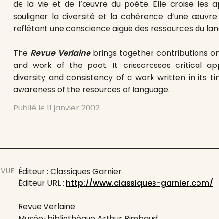
de la vie et de l’œuvre du poète. Elle croise les a
souligner la diversité et la cohérence d’une œuvre
reflétant une conscience aiguë des ressources du la
The
Revue Verlaine
brings together contributions on 
and work of the poet. It crisscrosses critical ap
diversity and consistency of a work written in its ti
awareness of the resources of language.
Publié le
11 janvier 2002
EVUE
Éditeur : Classiques Garnier
Éditeur URL :
http://www.classiques-garnier.com/
Revue Verlaine
Musée-bibliothèque Arthur Rimbaud