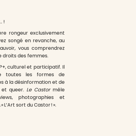
… !
re rongeur exclusivement
avez songé en revanche, au
eauvoir, vous comprendrez
de droits des femmes.
culturel et participatif. Il
e toutes les formes de
es à la désinformation et de
e et queer.
Le Castor
mêle
erviews, photographies et
 L’Art sort du Castor ! ».