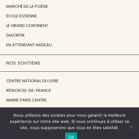
MARCHÉ DE LA POÉSIE
ÉCOLE ESTIENNE
LE GRAND CONTINENT
DIACRITIK
EN ATTENDANT NADEAU
NOS SOUTIENS
CENTRE NATIONAL DU LIVRE
RÉGION ÎLE-DE-FRANCE
MAIRIE PARIS CENTRE
FONDATION FMSH
Nous utilisons des cookies pour vous garantir la meilleure
FONDATION JAN MICHALSKI
expérience sur notre site web. Si vous continuez à utiliser ce
site, nous supposerons que vous en êtes satisfait.
© 1998 - 2026, ENT'REVUES
OK