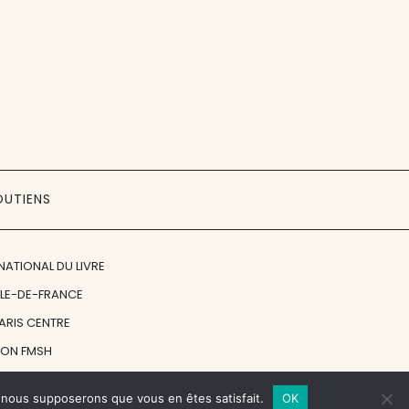
OUTIENS
NATIONAL DU LIVRE
ÎLE-DE-FRANCE
PARIS CENTRE
ION FMSH
ON JAN MICHALSKI
e, nous supposerons que vous en êtes satisfait.
OK
© 1998 - 2026, ENT'REVUES