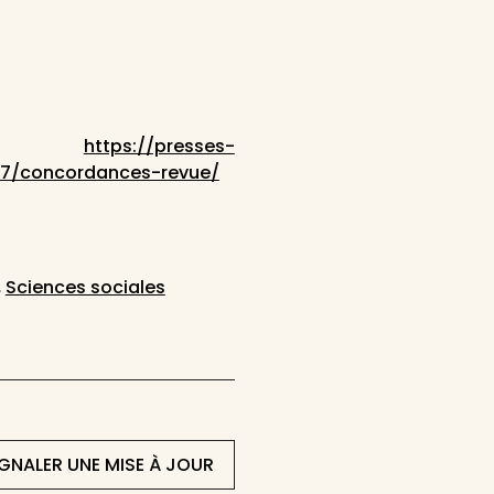
:
https://presses-
1/07/concordances-revue/
,
Sciences sociales
IGNALER UNE MISE À JOUR