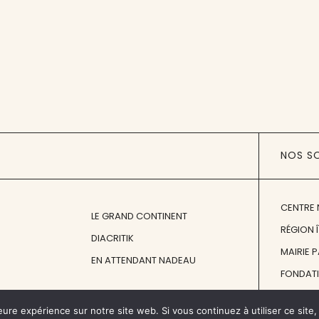
NOS S
CENTRE 
LE GRAND CONTINENT
RÉGION 
DIACRITIK
MAIRIE 
EN ATTENDANT NADEAU
FONDAT
FONDATI
eure expérience sur notre site web. Si vous continuez à utiliser ce sit