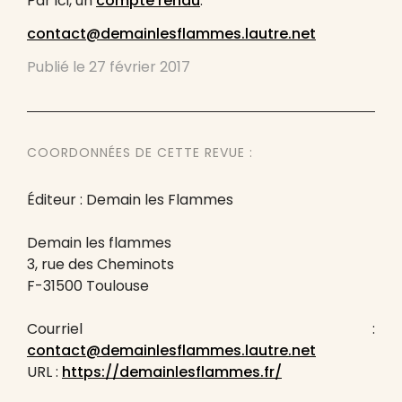
Par ici, un
compte rendu
.
contact@demainlesflammes.lautre.net
Publié le
27 février 2017
COORDONNÉES DE CETTE REVUE :
Éditeur : Demain les Flammes
Demain les flammes
3, rue des Cheminots
F-31500 Toulouse
Courriel :
contact@demainlesflammes.lautre.net
URL :
https://demainlesflammes.fr/