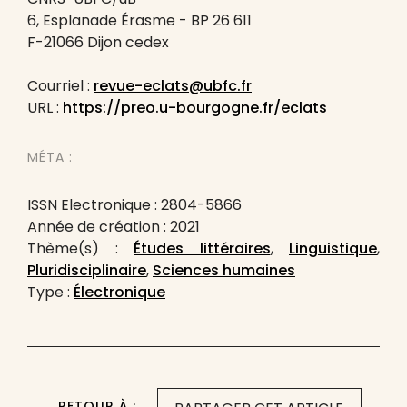
6, Esplanade Érasme - BP 26 611
F-21066 Dijon cedex
Courriel :
revue-eclats@ubfc.fr
URL :
https://preo.u-bourgogne.fr/eclats
MÉTA :
ISSN Electronique : 2804-5866
Année de création : 2021
Thème(s) :
Études littéraires
,
Linguistique
,
Pluridisciplinaire
,
Sciences humaines
Type :
Électronique
RETOUR À :