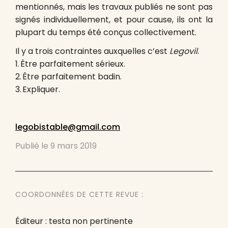
men­tion­nés, mais les tra­vaux pu­bliés ne sont pas
si­gnés in­di­vi­duel­lement, et pour cause, ils ont la
plu­part du temps été con­çus col­lecti­vement.
Il y a trois con­traintes aux­quel­les c’est
Lego­vil
.
1. Être parfai­tement sérieux.
2. Être par­fai­te­ment badin.
3. Expli­quer.
legobistable@gmail.com
Publié le
9 mars 2019
COORDONNÉES DE CETTE REVUE :
Éditeur : testa non pertinente