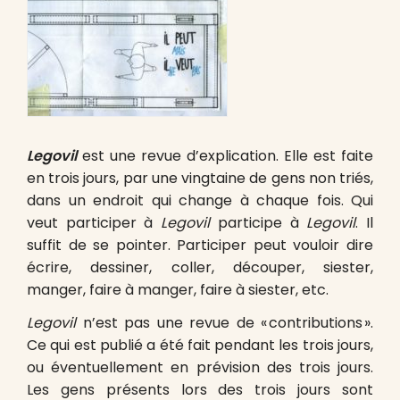
Legovil
est une revue d’explication. Elle est faite
en trois jours, par une vingtaine de gens non triés,
dans un endroit qui change à chaque fois. Qui
veut participer à
Legovil
participe à
Legovil
. Il
suffit de se pointer. Par­ti­ci­per peut vou­loir dire
écrire, des­siner, col­ler, dé­cou­per, siester,
man­ger, faire à man­ger, faire à siester, etc.
Lego­vil
n’est pas une revue de « con­tri­bu­tions ».
Ce qui est pu­blié a été fait pen­dant les trois jours,
ou éven­tuel­lement en pré­vision des trois jours.
Les gens pré­sents lors des trois jours sont