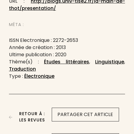
URL :
http://blogs.univ-tlse2.fr/la-main-de-
thot/presentation/
MÉTA :
ISSN Electronique : 2272-2653
Année de création : 2013
Ultime publication : 2020
Thème(s) :
Études littéraires
,
Linguistique
,
Traduction
Type :
Électronique
RETOUR À :
PARTAGER CET ARTICLE
LES REVUES