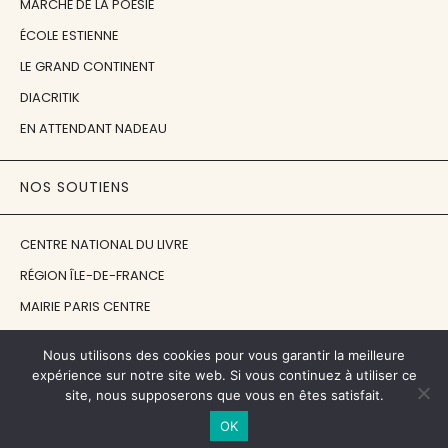
MARCHÉ DE LA POÉSIE
ÉCOLE ESTIENNE
LE GRAND CONTINENT
DIACRITIK
EN ATTENDANT NADEAU
NOS SOUTIENS
CENTRE NATIONAL DU LIVRE
RÉGION ÎLE-DE-FRANCE
MAIRIE PARIS CENTRE
FONDATION FMSH
Nous utilisons des cookies pour vous garantir la meilleure
FONDATION JAN MICHALSKI
expérience sur notre site web. Si vous continuez à utiliser ce
site, nous supposerons que vous en êtes satisfait.
© 1998 - 2026, ENT'REVUES
OK