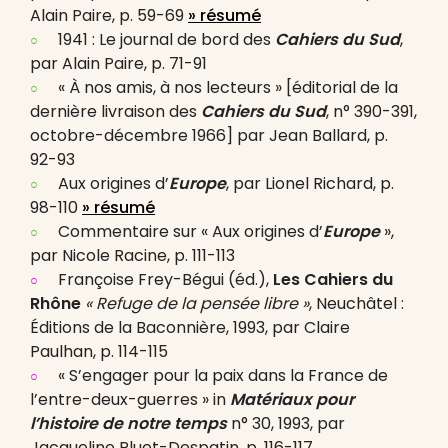
Alain Paire, p. 59-69
» résumé
1941 : Le journal de bord des
Cahiers du Sud
,
par Alain Paire, p. 71-91
« À nos amis, à nos lecteurs » [éditorial de la
dernière livraison des
Cahiers du Sud
, n° 390-391,
octobre-décembre 1966] par Jean Ballard, p.
92-93
Aux origines d’
Europe
, par Lionel Richard, p.
98-110
» résumé
Commentaire sur « Aux origines d’
Europe
»,
par Nicole Racine, p. 111-113
Françoise Frey-Bégui (éd.),
Les Cahiers du
Rhône
« Refuge de la pensée libre »
, Neuchâtel :
Éditions de la Baconnière, 1993, par Claire
Paulhan, p. 114-115
« S’engager pour la paix dans la France de
l’entre-deux-guerres » in
Matériaux pour
l’histoire de notre temps
n° 30, 1993, par
Jacqueline Pluet-Despatin, p. 116-117