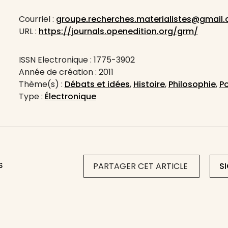
Courriel :
groupe.recherches.materialistes@gmail
URL :
https://journals.openedition.org/grm/
ISSN Electronique : 1775-3902
Année de création : 2011
Thème(s) :
Débats et idées
,
Histoire
,
Philosophie
,
Po
Type :
Électronique
S
PARTAGER CET ARTICLE
S