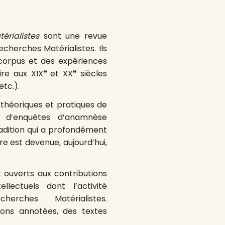
rialistes
sont une revue
cherches Matérialistes. Ils
 corpus et des expériences
e
e
ire aux XIX
et XX
siècles
tc.).
 théoriques et pratiques de
 d’enquêtes d’anamnèse
radition qui a profondément
re est devenue, aujourd’hui,
 ouverts aux contributions
ellectuels dont l’activité
ches Matérialistes.
ons annotées, des textes