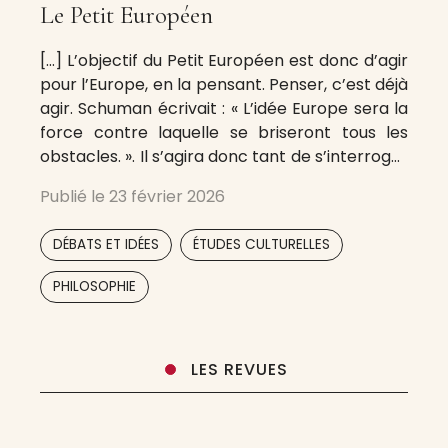
Le Petit Européen
[…] L’objectif du Petit Européen est donc d’agir
pour l’Europe, en la pensant. Penser, c’est déjà
agir. Schuman écrivait : « L’idée Europe sera la
force contre laquelle se briseront tous les
obstacles. ». Il s’agira donc tant de s’interroger
sur ce qu’est l’Europe, sur ce pour quoi nous
Publié le
23 février 2026
voulons nous battre (oserons-nous le mot
,
,
DÉBATS ET IDÉES
ÉTUDES CULTURELLES
,
PHILOSOPHIE
LES REVUES