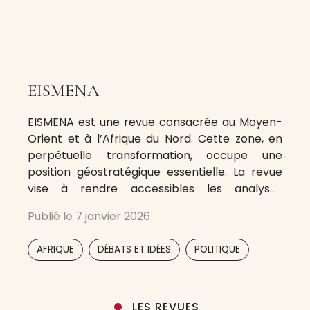
EISMENA
EISMENA est une revue consacrée au Moyen-
Orient et à l’Afrique du Nord. Cette zone, en
perpétuelle transformation, occupe une
position géostratégique essentielle. La revue
vise à rendre accessibles les analyses
impartiales et rigoureuses de notre réseau de
Publié le
7 janvier 2026
chercheurs — en Europe, dans la région MENA
et aux États-Unis — sur les dynamiques
,
,
,
,
AFRIQUE
DÉBATS ET IDÉES
POLITIQUE
politiques, sociales et
LES REVUES