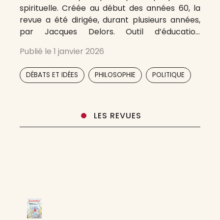
spirituelle. Créée au début des années 60, la
revue a été dirigée, durant plusieurs années,
par Jacques Delors. Outil d’éducation
populaire, Citoyens est une publication
Publié le
1 janvier 2026
collaborative qui promeut une société où
chacun peut trouver une place et du sens. La
,
,
,
,
DÉBATS ET IDÉES
PHILOSOPHIE
POLITIQUE
revue Citoyens ce sont des
LES REVUES