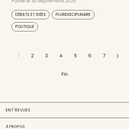
Publié le
30 septembre 2025
analyserons les œuvres d’auteurs classiques
ou contemporains ainsi que de l’actualité
,
,
DÉBATS ET IDÉES
PLURIDISCIPLINAIRE
politique. Cette revue vise également
POLITIQUE
1
2
3
4
5
6
7
>>
Fin
ENT'REVUES
À PROPOS