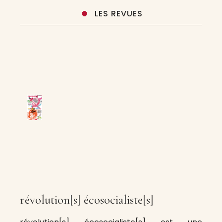
LES REVUES
révolution[s] écosocialiste[s]