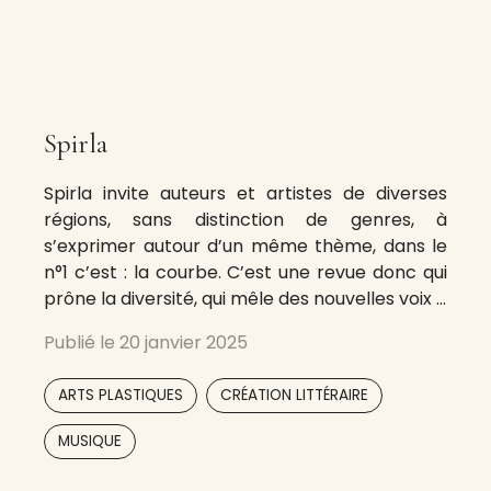
Spirla
Spirla invite auteurs et artistes de diverses
régions, sans distinction de genres, à
s’exprimer autour d’un même thème, dans le
n°1 c’est : la courbe. C’est une revue donc qui
prône la diversité, qui mêle des nouvelles voix à
celles d’artistes confirmés. Nous souhaitons
Publié le
20 janvier 2025
montrer que chaque artiste, qu’il soit
professionnel ou amateur, peut s’exprimer
,
,
ARTS PLASTIQUES
CRÉATION LITTÉRAIRE
,
,
,
,
MUSIQUE