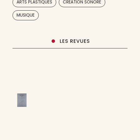
ARTS PLASTIQUES
CRÉATION SONORE
compositeur français Frédéric Acquaviva
MUSIQUE
LES REVUES