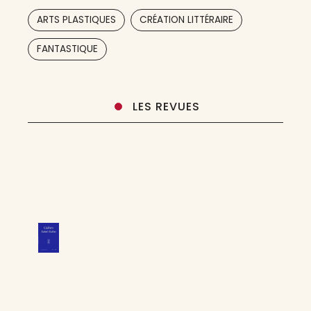
lecteur dans le financement
,
,
ARTS PLASTIQUES
CRÉATION LITTÉRAIRE
,
,
,
,
,
,
FANTASTIQUE
LES REVUES