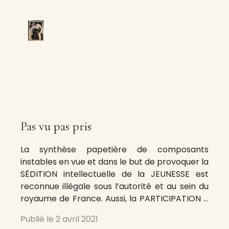
Pas vu pas pris
La synthèse papetière de composants
instables en vue et dans le but de provoquer la
SÉDITION intellectuelle de la JEUNESSE est
reconnue illégale sous l’autorité et au sein du
royaume de France. Aussi, la PARTICIPATION –
qu’elle soit passive, active, ou agressive – à
Publié le
2 avril 2021
l’entreprise Pas Vu Pas Pri-STE implique le