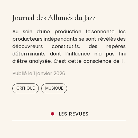
Journal des Allumés du Jazz
Au sein d’une production foisonnante les
producteurs indépendants se sont révélés des
découvreurs constitutifs, des repères
déterminants dont l’influence n’a pas fini
d’être analysée. C’est cette conscience de la
spécificité de la production indépendante qui
Publié le
1 janvier 2026
a généré en 1995 l’association Les Allumés du
Jazz, regroupant à ce jour une soixantaine de
,
CRITIQUE
MUSIQUE
maisons de disques représentant
LES REVUES