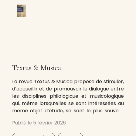
Textus & Musica
La revue Textus & Musica propose de stimuler,
d’accueillir et de promouvoir le dialogue entre
les disciplines philologique et musicologique
qui, même lorsqu’elles se sont intéressées au
même objet d’étude, se sont le plus souvent
ignorées. Prenant naissance de l’expérience
Publié le
5 février 2026
du groupe de recherche franco-italien
« Philologie et Musicologie », actif depuis 2012
,
,