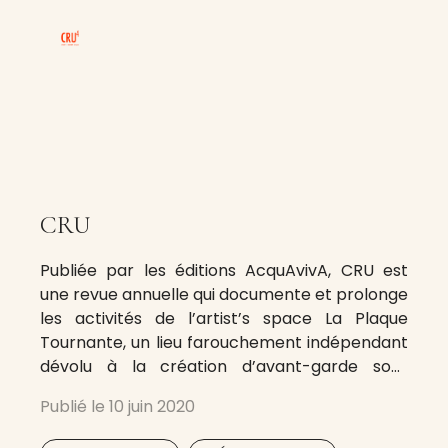
CRU
Publiée par les éditions AcquAvivA, CRU est
une revue annuelle qui documente et prolonge
les activités de l’artist’s space La Plaque
Tournante, un lieu farouchement indépendant
dévolu à la création d’avant-garde sous
toutes ses formes (expositions, performances,
Publié le
10 juin 2020
concerts) fondé dans le bouillonnant quartier
de Neukölln à Berlin en 2014 par le
,
,