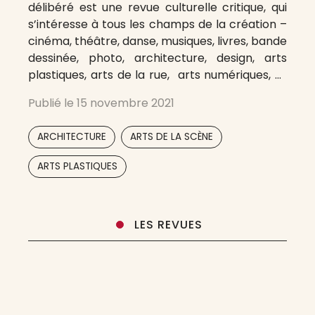
délibéré est une revue culturelle critique, qui
s’intéresse à tous les champs de la création –
cinéma, théâtre, danse, musiques, livres, bande
dessinée, photo, architecture, design, arts
plastiques, arts de la rue, arts numériques, et
toutes formes hybrides… – et privilégie les
Publié le
15 novembre 2021
choix, les points de vue, les polémiques et les
chemins de traverse. Des
,
,
ARCHITECTURE
ARTS DE LA SCÈNE
,
,
,
,
,
,
ARTS PLASTIQUES
LES REVUES