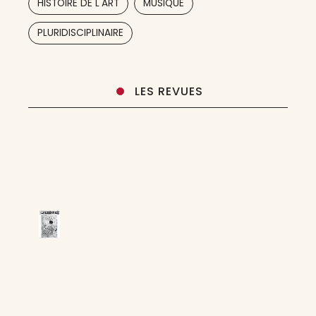
HISTOIRE DE L'ART
MUSIQUE
par notre commune initiative,
PLURIDISCIPLINAIRE
LES REVUES