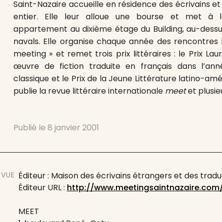
Saint-Nazaire accueille en résidence des écrivains 
entier. Elle leur alloue une bourse et met à l
appartement au dixième étage du Building, au-dessu
navals. Elle organise chaque année des rencontres li
meeting » et remet trois prix littéraires : le Prix Lau
œuvre de fiction traduite en français dans l’anné
classique et le Prix de la Jeune Littérature latino-am
publie la revue littéraire internationale
meet
et plusieu
Publié le
8 janvier 2001
EVUE
Éditeur : Maison des écrivains étrangers et des tra
Éditeur URL :
http://www.meetingsaintnazaire.com
MEET