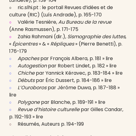
Landete), p. 159-164
ric.slhi.pt : le portail Revues d’idées et de
culture (RIC) (Luís Andrade), p. 165-170
Valérie Tesnière,
Au Bureau de la revue
(Anne Rasmussen), p. 171-175
Zahia Rahmani (dir.),
Sismographie des luttes
,
«
Épicentres
» & «
Répliques
» (Pierre Benetti), p.
176-179
Apaches
par François Albera, p. 181 » lire
Autogestion
par Robert Lindet, p. 182 » lire
Chiche
par Yannick Kéravec, p. 183-184 » lire
Débuts
par Éric Dussert, p. 184-186 » lire
L’Ouroboros
par Jérôme Duwa, p. 187-188 »
lire
Polygone
par Blanche, p. 189-191 » lire
Revue d’histoire culturelle
par Gilles Candar,
p. 192-193 » lire
Résumés, Auteurs p. 194-199