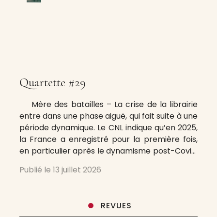
Quartette #29
Mère des batailles – La crise de la librairie
entre dans une phase aiguë, qui fait suite à une
période dynamique. Le CNL indique qu’en 2025,
la France a enregistré pour la première fois,
en particulier après le dynamisme post-Covid,
plus de fermetures que d’ouvertures de
Publié le
13 juillet 2026
librairies : 85 fermetures contre 83 créations.
On
REVUES