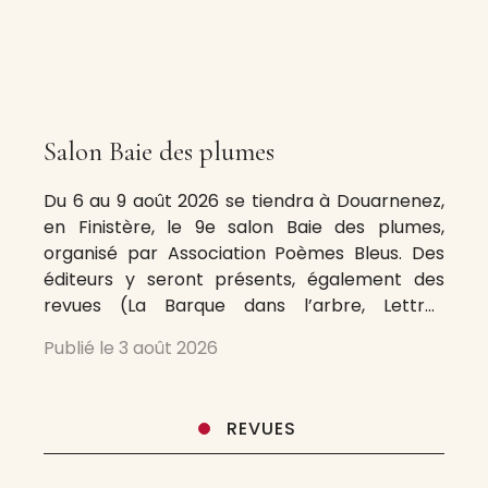
Salon Baie des plumes
Du 6 au 9 août 2026 se tiendra à Douarnenez,
en Finistère, le 9e salon Baie des plumes,
organisé par Association Poèmes Bleus. Des
éditeurs y seront présents, également des
revues (La Barque dans l’arbre, Lettres
d’hivernage peut être, avec La Kainfristanaise,
Publié le
3 août 2026
Les Cahiers Max Jacob, rumeurs, Revue
Dissonances, le Cafard hérétique). Y aura-t-il
Boris
REVUES