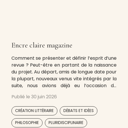
Encre claire magazine
Comment se présenter et définir l’esprit d’une
revue ? Peut-être en partant de la naissance
du projet. Au départ, amis de longue date pour
la plupart, nouveaux venus vite intégrés par la
suite, nous avions déjà eu l’occasion de
réfléchir ensemble, lors de débats
Publié le
30 juin 2026
philosophiques au fil des années, et même,
parfois, de produire des
,
,
CRÉATION LITTÉRAIRE
DÉBATS ET IDÉES
,
PHILOSOPHIE
PLURIDISCIPLINAIRE