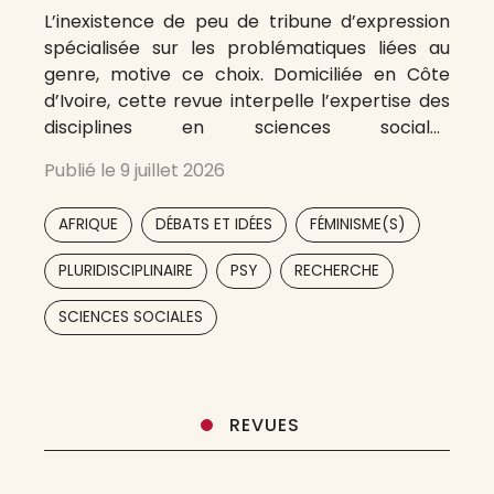
L’inexistence de peu de tribune d’expression
spécialisée sur les problématiques liées au
genre, motive ce choix. Domiciliée en Côte
d’Ivoire, cette revue interpelle l’expertise des
disciplines en sciences sociales
(Anthropologie, Criminologie, Sociologie,
Publié le
9 juillet 2026
Géographie, Histoire, Philosophie, Sciences de
l’éducation, Psychologie, Économie, Droit,
,
,
,
AFRIQUE
DÉBATS ET IDÉES
FÉMINISME(S)
Sciences politique, etc.) en la matière. Initiée
et mise en place par des chercheurs
,
,
,
PLURIDISCIPLINAIRE
PSY
RECHERCHE
SCIENCES SOCIALES
REVUES