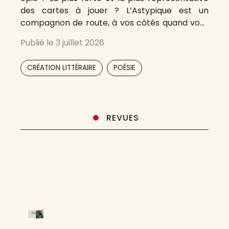
des cartes à jouer ? L’Astypique est un
compagnon de route, à vos côtés quand vous
vous ennuierez, transformant votre trajet en
Publié le
3 juillet 2026
une conversation mêlant poésies, réflexions et
textes littéraires
,
CRÉATION LITTÉRAIRE
POÉSIE
REVUES