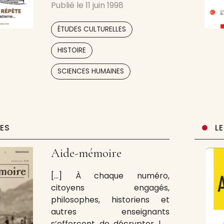
Publié le
11 juin 1998
sur l’histoire, la littérature, les
arts, la vie de l’Algérie-
,
ÉTUDES CULTURELLES
française… Des universités et
des bibliothèques françaises
,
HISTOIRE
et étrangères y sont
abonnés. Cette revue est
SCIENCES HUMAINES
accompagnée d’un
supplément relatant la
UES
L
Aide-mémoire
[…] À chaque numéro,
citoyens engagés,
philosophes, historiens et
autres enseignants
s’efforcent de décrypter les