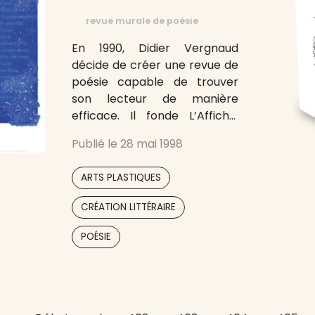
revue murale de poésie
En 1990, Didier Vergnaud
décide de créer une revue de
poésie capable de trouver
son lecteur de manière
efficace. Il fonde L’Affiche,
revue murale de poésie,
Publié le
28 mai 1998
exposée dans les
bibliothèques, les universités,
,
ARTS PLASTIQUES
les écoles, les centres d’arts,
et dans la rue. Ceci pour
,
CRÉATION LITTÉRAIRE
affirmer un accès direct à la
lecture, et restituer la
POÉSIE
création dans