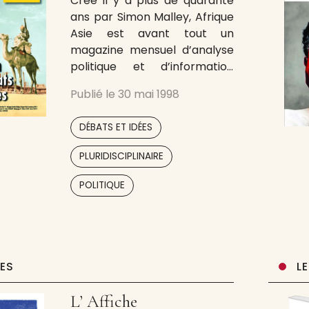
Créé il y a plus de quarante
ans par Simon Malley, Afrique
Asie est avant tout un
magazine mensuel d’analyse
politique et d’information
économique, sociale et
Publié le
30 mai 1998
culturelle ayant
pour premiers centres
,
DÉBATS ET IDÉES
d’intérêt le continent africain
et l’Asie dans son ensemble.
,
PLURIDISCIPLINAIRE
Informer, analyser et
accompagner le
POLITIQUE
développement des pays du
Sud résume l’essentiel de
la ligne éditoriale du journal,
UES
L
L’ Affiche