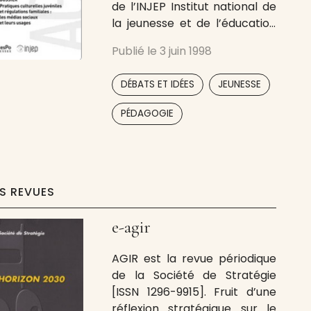
de l’INJEP Institut national de
la jeunesse et de l’éducation
populaire, animée par un
Publié le
3 juin 1998
comité de rédaction ouvert à
plusieurs disciplines et
,
,
DÉBATS ET IDÉES
JEUNESSE
composé de chercheurs,
d’universitaires et d’experts.
,
,
PÉDAGOGIE
La revue, au travers d’articles
de recherche, entend
approfondir la connaissance
sur les jeunes,
ES REVUES
e-agir
AGIR est la revue périodique
de la Société de Stratégie
[ISSN 1296-9915]. Fruit d’une
réflexion stratégique sur le