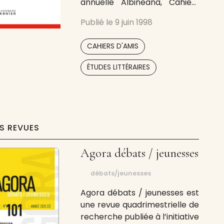
annuelle Albineana, Cahiers
d’Aubigné. Un numéro sur
Publié le
9 juin 1998
deux publie les Actes des
Journées d’Étude ou des
,
CAHIERS D'AMIS
Colloques, le second étant
consacré à des études
ÉTUDES LITTÉRAIRES
générales, dites Varia. Chaque
numéro publie généralement
une bibliographie albinéenne.
leboucdudesert@gmail.com
La
ES REVUES
Agora débats / jeunesses
débats/jeunesses
Agora débats / jeunesses est
une revue quadrimestrielle de
recherche publiée à l’initiative