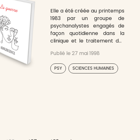
Elle a été créée au printemps
1983 par un groupe de
psychanalystes engagés de
façon quotidienne dans la
clinique et le traitement des
adolescents. Chaque numéro
Publié le
27 mai 1998
se présente sous la forme
d’une partie centrale
,
PSY
SCIENCES HUMAINES
élaborant le thème énoncé
en titre ; les dossiers qui
suivent fournissent des angles
de vue différents en
particulier historique,
anthropologique,