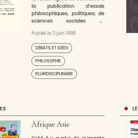
la publication d’essais
philosophiques, politiques, de
sciences sociales et
humaines. Chaque numéro
Publié le
2 juin 1998
s’articule autour d’un dossier
de fond ; avec notamment
,
DÉBATS ET IDÉES
des traductions et une
volonté de s’adresser à un
,
PHILOSOPHIE
large public. Cheville ouvrière
,
,
,
des éditions du même nom, la
PLURIDISCIPLINAIRE
revue Agone permet le
UES
L
Afrique Asie