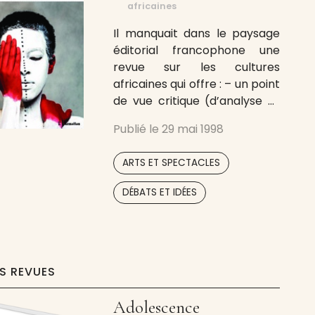
africaines
Il manquait dans le paysage
éditorial francophone une
revue sur les cultures
africaines qui offre : – un point
de vue critique (d’analyse et
non de pur jugement) sur ces
Publié le
29 mai 1998
événements proposant des
repères au public comme aux
,
ARTS ET SPECTACLES
décideurs culturels ; – une
alliance dans la même revue
DÉBATS ET IDÉES
de toutes les disciplines
artistiques, ce qui
ES REVUES
Adolescence