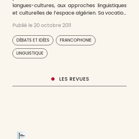
langues-cultures, aux approches linguistiques
et culturelles de l’espace algérien. Sa vocation
est de mettre en œuvre en Algérie le
Publié le
20 octobre 2011
Programme Mondial de Diffusion Scientifique
Francophone en Réseau du GERFLINT, Groupe
,
,
DÉBATS ET IDÉES
FRANCOPHONIE
d’Études et de Recherches pour le Français
Langue Internationale.
,
LINGUISTIQUE
LES REVUES