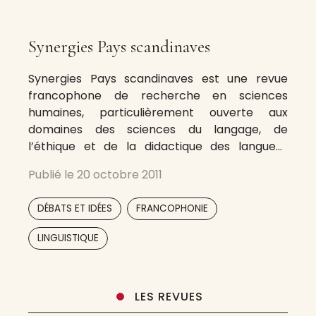
Synergies Pays scandinaves
Synergies Pays scandinaves est une revue
francophone de recherche en sciences
humaines, particulièrement ouverte aux
domaines des sciences du langage, de
l’éthique et de la didactique des langues-
cultures. Sa vocation est de mettre en œuvre
Publié le
20 octobre 2011
dans l’ensemble des pays scandinaves le
Programme Mondial de Diffusion Scientifique
,
,
DÉBATS ET IDÉES
FRANCOPHONIE
Francophone en Réseau du GERFLINT, Groupe
d’Études et de
,
LINGUISTIQUE
LES REVUES