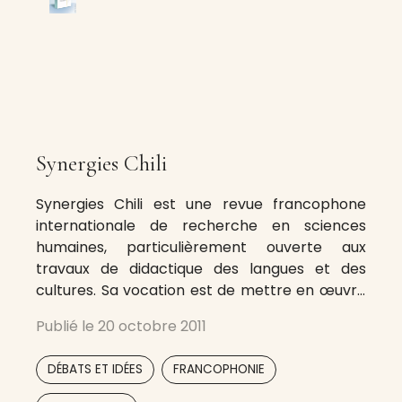
Synergies Chili
Synergies Chili est une revue francophone
internationale de recherche en sciences
humaines, particulièrement ouverte aux
travaux de didactique des langues et des
cultures. Sa vocation est de mettre en œuvre
au Chili le Programme Mondial de Diffusion
Publié le
20 octobre 2011
Scientifique Francophone en Réseau du
GERFLINT, Groupe d’Études et de Recherches
,
,
DÉBATS ET IDÉES
FRANCOPHONIE
pour le Français Langue Internationale.
Synergies Chili
,