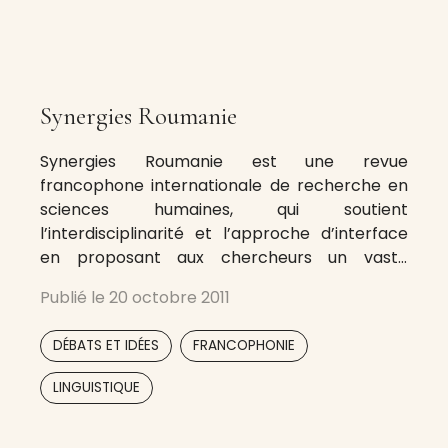
Synergies Roumanie
Synergies Roumanie est une revue
francophone internationale de recherche en
sciences humaines, qui soutient
l’interdisciplinarité et l’approche d’interface
en proposant aux chercheurs un vaste
spectre de disciplines regroupées dans quatre
Publié le
20 octobre 2011
classes thématiques : Culture et
Communication internationales ; Relations
,
,
DÉBATS ET IDÉES
FRANCOPHONIE
avec l’ensemble des sciences humaines ;
Éthique et enseignement des langues-cultures
,
LINGUISTIQUE
; Sciences du Langage, Littératures