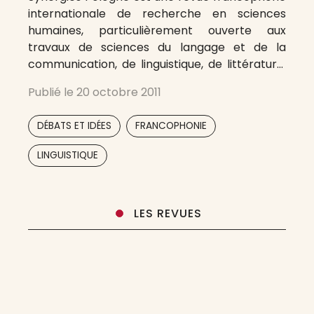
internationale de recherche en sciences
humaines, particulièrement ouverte aux
travaux de sciences du langage et de la
communication, de linguistique, de littérature,
d’anthropologie, de sciences de l’éducation. Sa
Publié le
20 octobre 2011
vocation est de mettre en œuvre en Pologne
et dans d’autres pays de la région de l’Europe
,
,
DÉBATS ET IDÉES
FRANCOPHONIE
Centrale le Programme Mondial
,
LINGUISTIQUE
LES REVUES