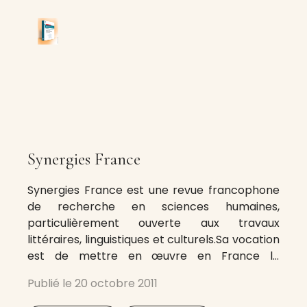
Synergies France
Synergies France est une revue francophone
de recherche en sciences humaines,
particulièrement ouverte aux travaux
littéraires, linguistiques et culturels.Sa vocation
est de mettre en œuvre en France le
Programme Mondial de Diffusion Scientifique
Publié le
20 octobre 2011
Francophone en Réseau du GERFLINT, Groupe
d’Etudes et de Recherches pour le Français