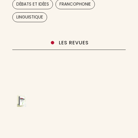
,
,
DÉBATS ET IDÉES
FRANCOPHONIE
Langue Internationale. C’est pourquoi elle
publie essentiellement des articles
,
LINGUISTIQUE
LES REVUES