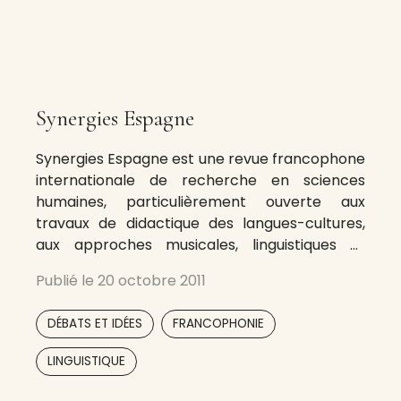
Synergies Espagne
Synergies Espagne est une revue francophone
internationale de recherche en sciences
humaines, particulièrement ouverte aux
travaux de didactique des langues-cultures,
aux approches musicales, linguistiques et
culturelles en sciences du langage et de la
Publié le
20 octobre 2011
communication. Sa vocation est de mettre en
oeuvre en Espagne le Programme Mondial de
,
,
DÉBATS ET IDÉES
FRANCOPHONIE
Diffusion Scientifique Francophone en Réseau
du GERFLINT, Groupe
,
LINGUISTIQUE