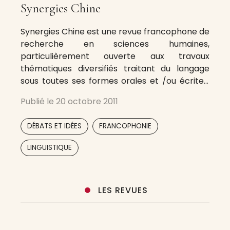
Synergies Chine
Synergies Chine est une revue francophone de
recherche en sciences humaines,
particulièrement ouverte aux travaux
thématiques diversifiés traitant du langage
sous toutes ses formes orales et /ou écrites,
de l’enseignement-apprentissage des
Publié le
20 octobre 2011
langues-cultures, des contacts de langues et
de la communication interculturelle. Sa
,
,
DÉBATS ET IDÉES
FRANCOPHONIE
vocation est de mettre en oeuvre en Chine le
Programme Mondial de Diffusion
,
LINGUISTIQUE
LES REVUES