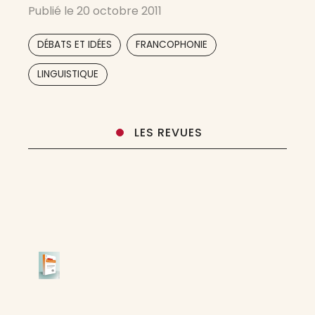
Publié le
20 octobre 2011
l’espace balkanique le Programme Mondial de
Diffusion Scientifique Francophone en Réseau
,
,
DÉBATS ET IDÉES
FRANCOPHONIE
du GERFLINT, Groupe d’Études et de
Recherches pour le Français Langue
,
LINGUISTIQUE
LES REVUES