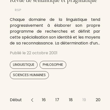
Revue de sémantique et pragmatique
RSP
Chaque domaine de la linguistique tend
progressivement à élaborer son propre
programme de recherches et définit par
cette spécialisation son identité et les moyens
de sa reconnaissance. La détermination d’une
compétence nouvelle – celle imposée depuis
Publié le
22 octobre 2001
une trentaine d’années par la pragmatique
linguistique – ou réactualisée – les nouvelles
,
,
LINGUISTIQUE
PHILOSOPHIE
sémantiques – s’accompagne de débats.
Ceux-ci
SCIENCES HUMAINES
Début
<<
16
17
18
19
20