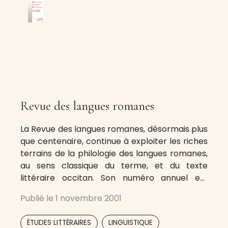
Revue des langues romanes
La Revue des langues romanes, désormais plus
que centenaire, continue à exploiter les riches
terrains de la philologie des langues romanes,
au sens classique du terme, et du texte
littéraire occitan. Son numéro annuel est
composé de deux fascicules consacrés à un
Publié le
1 novembre 2001
thème particulier qui peut concerner l’ancien
français, l’occitan de toutes les périodes ou
,
ÉTUDES LITTÉRAIRES
LINGUISTIQUE