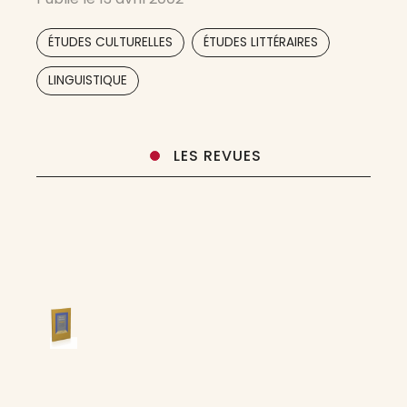
aussi des articles en anglais, allemand,
espagnol, arabe. Les
,
,
ÉTUDES CULTURELLES
ÉTUDES LITTÉRAIRES
,
LINGUISTIQUE
LES REVUES