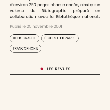
d’environ 250 pages chaque année, ainsi qu’un
volume de Bibliographie préparé en
collaboration avec la Bibliothèque nationale
de France. Elle couvre l’ensemble des
Publié le
25 novembre 2001
littératures en langue française du XVIe au
XXIe siècles ; chaque numéro comporte des
,
,
BIBLIOGRAPHIE
ÉTUDES LITTÉRAIRES
articles, des notes et
,
,
FRANCOPHONIE
LES REVUES