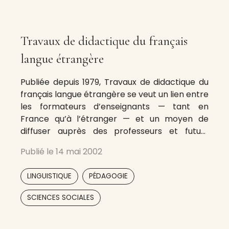
Travaux de didactique du français
langue étrangère
Publiée depuis 1979, Travaux de didactique du
français langue étrangère se veut un lien entre
les formateurs d’enseignants — tant en
France qu’à l’étranger — et un moyen de
diffuser auprès des professeurs et futurs
professeurs réflexions et propositions
Publié le
14 mai 2002
concernant l’enseignement-apprentissage du
français langue étrangère.
,
,
LINGUISTIQUE
PÉDAGOGIE
SCIENCES SOCIALES