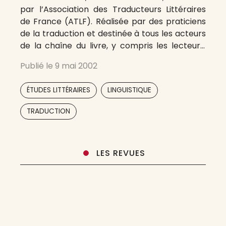
par l’Association des Traducteurs Littéraires
de France (ATLF). Réalisée par des praticiens
de la traduction et destinée à tous les acteurs
de la chaîne du livre, y compris les lecteurs,
elle s’est fixé pour but de livrer une réflexion
Publié le
9 mai 2002
sur le métier de traducteur et d’élaborer un
discours sur cette
,
,
ÉTUDES LITTÉRAIRES
LINGUISTIQUE
TRADUCTION
LES REVUES