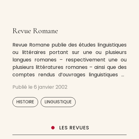
Revue Romane
Revue Romane publie des études linguistiques
ou littéraires portant sur une ou plusieurs
langues romanes – respectivement une ou
plusieurs littératures romanes – ainsi que des
comptes rendus d’ouvrages linguistiques et
littéraires. Revue Romane est publiée avec le
Publié le
6 janvier 2002
soutien financier de Forskningsrådet for Kultur
og Kommunikation (Conseil de recherche de
,
HISTOIRE
LINGUISTIQUE
la culture et de la communication
LES REVUES