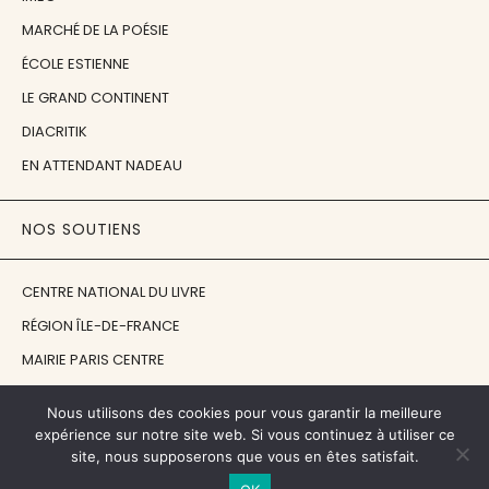
MARCHÉ DE LA POÉSIE
ÉCOLE ESTIENNE
LE GRAND CONTINENT
DIACRITIK
EN ATTENDANT NADEAU
NOS SOUTIENS
CENTRE NATIONAL DU LIVRE
RÉGION ÎLE-DE-FRANCE
MAIRIE PARIS CENTRE
FONDATION FMSH
Nous utilisons des cookies pour vous garantir la meilleure
FONDATION JAN MICHALSKI
expérience sur notre site web. Si vous continuez à utiliser ce
site, nous supposerons que vous en êtes satisfait.
© 1998 - 2026, ENT'REVUES