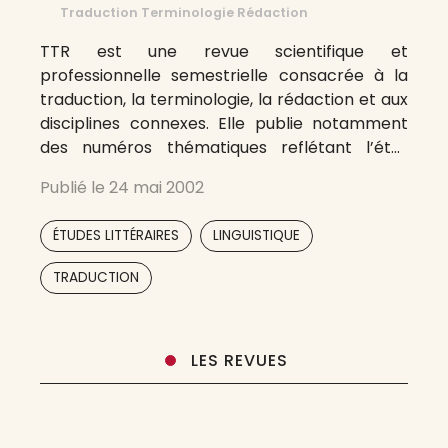
Traduction Terminologie Rédaction
TTR est une revue scientifique et
professionnelle semestrielle consacrée à la
traduction, la terminologie, la rédaction et aux
disciplines connexes. Elle publie notamment
des numéros thématiques reflétant l’état
actuel des recherches dans ces domaines.
Publié le
24 mai 2002
Cette revue est l’organe officiel de
l’Association canadienne de traductologie.
,
,
ÉTUDES LITTÉRAIRES
LINGUISTIQUE
TRADUCTION
LES REVUES