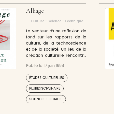
Alliage
Culture - Science - Technique
Le vecteur d’une reflexion de
fond sur les rapports de la
culture, de la technoscience
et de la société. Un lieu de la
création culturelle rencontre
la recherche scientifique. Un
Publié le
17 juin 1998
outil d’information sur les
réalisations de la culture
,
ÉTUDES CULTURELLES
scientifique et technique, les
livres, films, expositions, etc.
,
PLURIDISCIPLINAIRE
SCIENCES SOCIALES