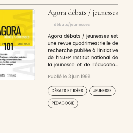
Agora débats / jeunesses
débats/jeunesses
Agora débats / jeunesses est
une revue quadrimestrielle de
recherche publiée à l’initiative
de l’INJEP Institut national de
la jeunesse et de l’éducation
populaire, animée par un
Publié le
3 juin 1998
comité de rédaction ouvert à
plusieurs disciplines et
,
,
DÉBATS ET IDÉES
JEUNESSE
composé de chercheurs,
d’universitaires et d’experts.
,
,
PÉDAGOGIE
La revue, au travers d’articles
de recherche, entend
approfondir la connaissance
sur les jeunes,