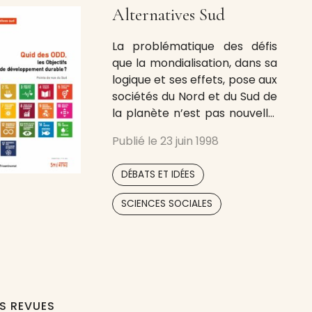
Alternatives Sud
La problématique des défis
que la mondialisation, dans sa
logique et ses effets, pose aux
sociétés du Nord et du Sud de
la planète n’est pas nouvelle,
mais son actualité – souvent
Publié le
23 juin 1998
dramatique – s’impose plus
que jamais. Si les différentes
,
DÉBATS ET IDÉES
facettes de ce phénomène
font déjà l’objet d’une
SCIENCES SOCIALES
importante littérature
produite par des intellectuels
ES REVUES