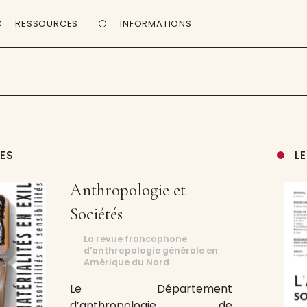
RESSOURCES
INFORMATIONS
UES
L
Anthropologie et
Sociétés
La revue francophone
d'anthropologie générale en
Amérique du Nord
Le Département
d’anthropologie de