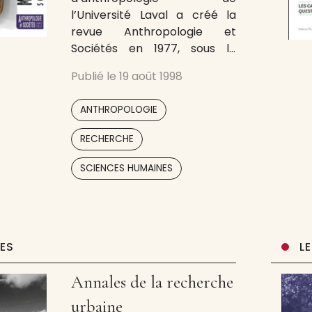
l’Université Laval a créé la
revue Anthropologie et
Sociétés en 1977, sous la
houlette d’Yvan Simonis. Par
Publié le
19 août 1998
la suite, les rédacteurs se sont
succédé (Mikhaël Elbaz,
,
ANTHROPOLOGIE
Marie-Andrée Couillard, Serge
Genest et, actuellement,
,
RECHERCHE
Francine Saillant) et les
,
thèmes ont varié, passant de
SCIENCES HUMAINES
l’agriculture à la parenté, des
enfants aux cinq sens, des
UES
L
Annales de la recherche
urbaine