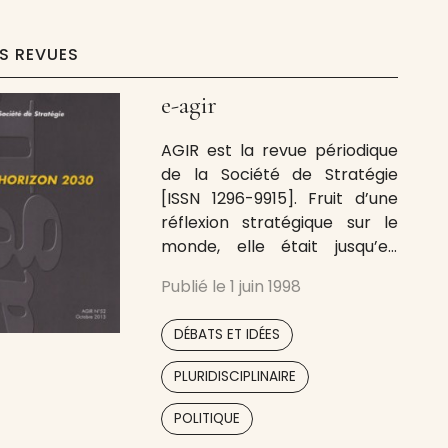
ES REVUES
e-agir
AGIR est la revue périodique
de la Société de Stratégie
[ISSN 1296-9915]. Fruit d’une
réflexion stratégique sur le
monde, elle était jusqu’en
2014 le principal outil de
Publié le
1 juin 1998
diffusion des idées de la
Société de Stratégie. Depuis
,
DÉBATS ET IDÉES
notre passage au numérique,
elle est remplacée par notre
,
PLURIDISCIPLINAIRE
rubrique e-agir. […]
,
POLITIQUE