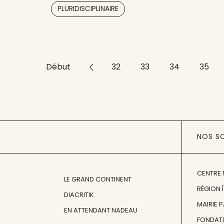
,
,
,
des éditions du même nom, la
PLURIDISCIPLINAIRE
revue Agone permet le
Début
<<
32
33
34
35
NOS S
CENTRE 
LE GRAND CONTINENT
RÉGION 
DIACRITIK
MAIRIE 
EN ATTENDANT NADEAU
FONDAT