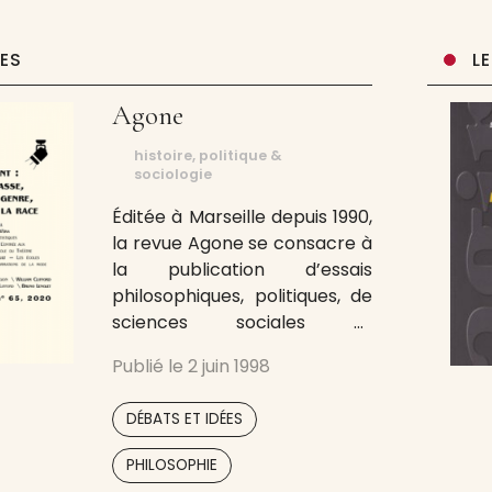
UES
L
Agone
histoire, politique &
sociologie
Éditée à Marseille depuis 1990,
la revue Agone se consacre à
la publication d’essais
philosophiques, politiques, de
sciences sociales et
humaines. Chaque numéro
Publié le
2 juin 1998
s’articule autour d’un dossier
de fond ; avec notamment
,
DÉBATS ET IDÉES
des traductions et une
volonté de s’adresser à un
,
PHILOSOPHIE
large public. Cheville ouvrière