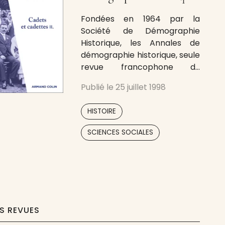
Fondées en 1964 par la
Société de Démographie
Historique, les Annales de
démographie historique, seule
revue francophone du
domaine, publient des
Publié le
25 juillet 1998
recherches internationales
en français et en anglais sur
,
HISTOIRE
l’histoire, ou plutôt les
histoires, de la population et
SCIENCES SOCIALES
de la famille telles qu’elles se
présentent aujourd’hui : des
travaux soucieux de leurs
méthodes et de leurs
ES REVUES