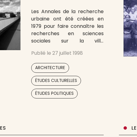
Les Annales de la recherche
urbaine ont été créées en
1979 pour faire connaître les
recherches en sciences
sociales sur la ville
contemporaine. Elles
Publié le
27 juillet 1998
s’intéressent à la ville en
France et dans le monde : la
,
ARCHITECTURE
ville comme mode de vie,
comme lieu d’innovation
,
ÉTUDES CULTURELLES
sociale et technique, comme
,
,
invitation continue à la
ÉTUDES POLITIQUES
connaissance et à la
UES
L