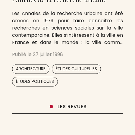
Les Annales de la recherche urbaine ont été
créées en 1979 pour faire connaître les
recherches en sciences sociales sur la ville
contemporaine. Elles s’intéressent à la ville en
France et dans le monde : la ville comme
mode de vie, comme lieu d’innovation sociale
Publié le
27 juillet 1998
et technique, comme invitation continue à la
connaissance et à la
,
,
ARCHITECTURE
ÉTUDES CULTURELLES
,
,
ÉTUDES POLITIQUES
LES REVUES