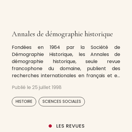
Annales de démographie historique
Fondées en 1964 par la Société de
Démographie Historique, les Annales de
démographie historique, seule revue
francophone du domaine, publient des
recherches internationales en français et en
anglais sur l’histoire, ou plutôt les histoires, de
Publié le
25 juillet 1998
la population et de la famille telles qu’elles se
présentent aujourd’hui : des travaux soucieux
,
HISTOIRE
SCIENCES SOCIALES
de leurs méthodes et de leurs
LES REVUES