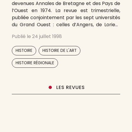
devenues Annales de Bretagne et des Pays de
l’Ouest en 1974. La revue est trimestrielle,
publiée conjointement par les sept universités
du Grand Ouest : celles d’Angers, de Lorient
(Bretagne-Sud), de Brest (Bretagne
Publié le
24 juillet 1998
occidentale), du Mans (du Maine), de Nantes,
de Rennes 2 et de Tours (François Rabelais).
,
,
HISTOIRE
HISTOIRE DE L'ART
HISTOIRE RÉGIONALE
LES REVUES