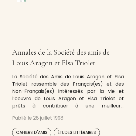
Annales de la Société des amis de
Louis Aragon et Elsa Triolet
La Société des Amis de Louis Aragon et Elsa
Triolet rassemble des Français(es) et des
Non-Français(es) intéressés par la vie et
l’oeuvre de Louis Aragon et Elsa Triolet et
prêts à contribuer à une meilleure
connaissance des écrits des deux écrivains.
Publié le
28 juillet 1998
Dans le détail, la Société veut: • Contribuer au
rayonnement des oeuvres de Louis
,
CAHIERS D'AMIS
ÉTUDES LITTÉRAIRES