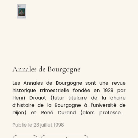
Annales de Bourgogne
Les Annales de Bourgogne sont une revue
historique trimestrielle fondée en 1929 par
Henri Drouot (futur titulaire de la chaire
d’histoire de la Bourgogne à l’université de
Dijon) et René Durand (alors professeur
d’histoire moderne à la faculté des lettres).
Publié le
23 juillet 1998
Les conditions qui ont présidé à la naissance
de la revue indiquaient, dans l’esprit de
,