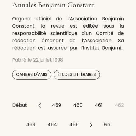
Annales Benjamin Constant
Organe officiel de l’Association Benjamin
Constant, la revue est éditée sous la
responsabilité scientifique d’un Comité de
rédaction émanant de l’Association. Sa
rédaction est assurée par l’Institut Benjamin
Constant. Elle a été créée en 1980 par Pierre
Publié le
22 juillet 1998
Cordey et Étienne Hofmann et paraît
annuellement. Elle comprend des articles en
,
CAHIERS D'AMIS
ÉTUDES LITTÉRAIRES
rapport avec la vie et l’œuvre
Début
<<
459
460
461
462
463
464
465
>>
Fin