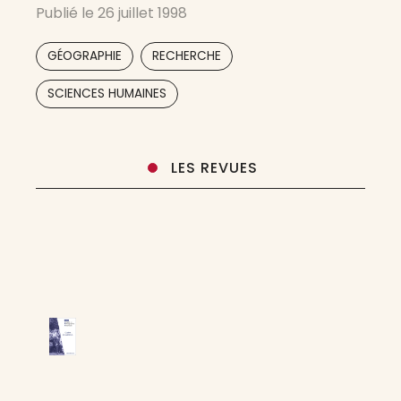
Publié le
26 juillet 1998
Annales de géographie la revue généraliste de
référence. Depuis plus d’un siècle, elles
,
,
GÉOGRAPHIE
RECHERCHE
accueillent les travaux des
SCIENCES HUMAINES
LES REVUES