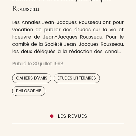
Rousseau
Les Annales Jean-Jacques Rousseau ont pour
vocation de publier des études sur la vie et
l’oeuvre de Jean-Jacques Rousseau. Pour le
comité de la Société Jean-Jacques Rousseau,
les deux délégués à la rédaction des Annales
soumettent au jugement d’un comité de
Publié le
30 juillet 1998
lecture collégial toute proposition d’article qui
leur est adressée. Sont recherchées,
,
,
CAHIERS D'AMIS
ÉTUDES LITTÉRAIRES
souhaitées et bienvenues
,
PHILOSOPHIE
LES REVUES