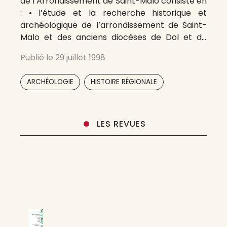
de l’Arrondissement de Saint-Malo consiste en
: • l’étude et la recherche historique et
archéologique de l’arrondissement de Saint-
Malo et des anciens diocèses de Dol et de
Saint-Malo. • la sauvegarde de leur patrimoine
Publié le
29 juillet 1998
historique et archéologique (monuments,
édifices, sites urbains ou naturels,
,
ARCHÉOLOGIE
HISTOIRE RÉGIONALE
environnement, bibliothèques et archives…). La
LES REVUES