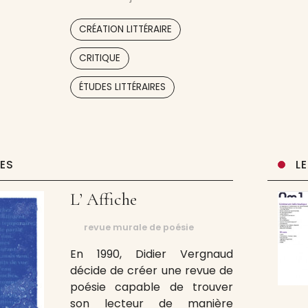
nouvelles qu’ils ont toujours
aimé, mais trouvé uniquement
,
CRÉATION LITTÉRAIRE
en anglais ou en traduction !
En plus d’un solide contenu de
,
CRITIQUE
nouvelles inédites, Alibis
,
,
,
présentera
ÉTUDES LITTÉRAIRES
UES
L
L’ Affiche
revue murale de poésie
En 1990, Didier Vergnaud
décide de créer une revue de
poésie capable de trouver
son lecteur de manière