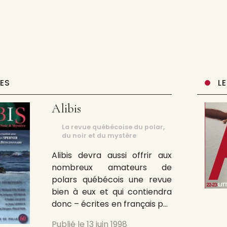
UES
L
Alibis
La revue québécoise du polar,
du noir et du mystère
Alibis devra aussi offrir aux
nombreux amateurs de
polars québécois une revue
bien à eux et qui contiendra
donc – écrites en français par
des auteurs d’ici – le genre de
Publié le
13 juin 1998