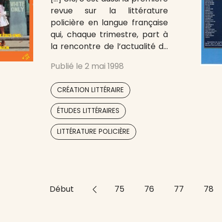
revue sur la littérature
policière en langue française
qui, chaque trimestre, part à
la rencontre de l’actualité du
genre mais aussi à la
Publié le
2 mai 1998
découverte d’œuvres
méconnues à travers plus de
,
CRÉATION LITTÉRAIRE
70 pages de chroniques
régulières, reportages,
,
ÉTUDES LITTÉRAIRES
interviews mais aussi de
dossiers thématiques (Jean
LITTÉRATURE POLICIÈRE
Meckert, le polar latino-
américain, ou James
Début
<<
75
76
77
78