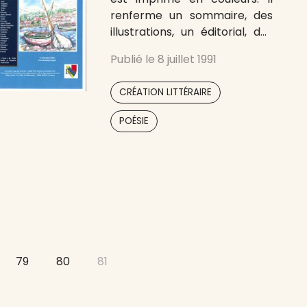
renferme un sommaire, des
illustrations, un éditorial, des
poèmes, des chroniques, des
Publié le
8 juillet 1991
annonces poétiques et des
remerciements publiés sous
,
CRÉATION LITTÉRAIRE
ces trois rubriques
respectives : « En guise
POÉSIE
d’éditorial », « Rubrique coup
d’œil » et « Le fruit est dans
79
80
81