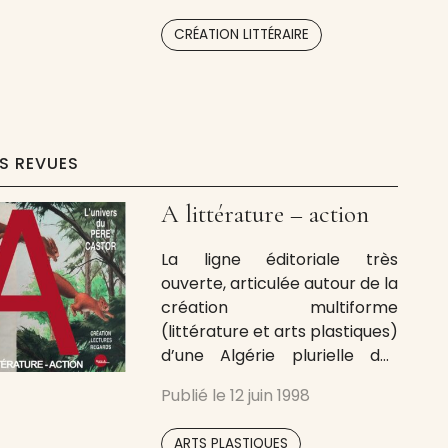
CRÉATION LITTÉRAIRE
ES REVUES
A littérature – action
La ligne éditoriale très
ouverte, articulée autour de la
création multiforme
(littérature et arts plastiques)
d’une Algérie plurielle des
deux rives, fait de Mars-A
Publié le
12 juin 1998
Éditions un espace de libre
création et de dialogue
,
ARTS PLASTIQUES