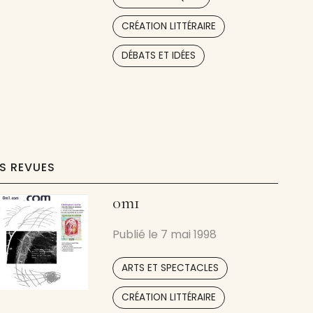
interculturel. Sa réputation de
« découvreur de talents » a
,
CRÉATION LITTÉRAIRE
permis à de nombreux
,
auteurs d’émerger sur la
DÉBATS ET IDÉES
scène éditoriale. La revue
ES REVUES
0m1
Publié le
7 mai 1998
,
ARTS ET SPECTACLES
CRÉATION LITTÉRAIRE