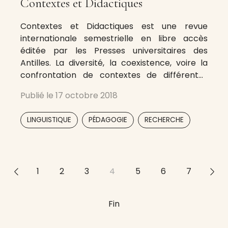
Contextes et Didactiques
Contextes et Didactiques est une revue
internationale semestrielle en libre accès
éditée par les Presses universitaires des
Antilles. La diversité, la coexistence, voire la
confrontation de contextes de différentes
natures jouent un rôle fondamental dans de
Publié le
17 octobre 2018
nombreuses situations d’enseignement. La
revue publie des articles qui rendent compte
,
,
LINGUISTIQUE
PÉDAGOGIE
RECHERCHE
de cette dimension encore peu explorée sous
toutes
<<
1
2
3
4
5
6
7
>>
Fin