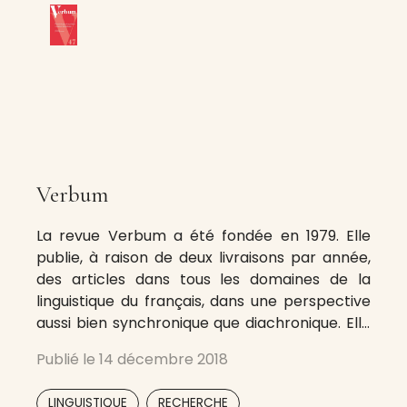
Verbum
La revue Verbum a été fondée en 1979. Elle
publie, à raison de deux livraisons par année,
des articles dans tous les domaines de la
linguistique du français, dans une perspective
aussi bien synchronique que diachronique. Elle
accueille également des travaux de
Publié le
14 décembre 2018
linguistique contrastive dans lesquels
intervient le français comme langue étudiée,
,
LINGUISTIQUE
RECHERCHE