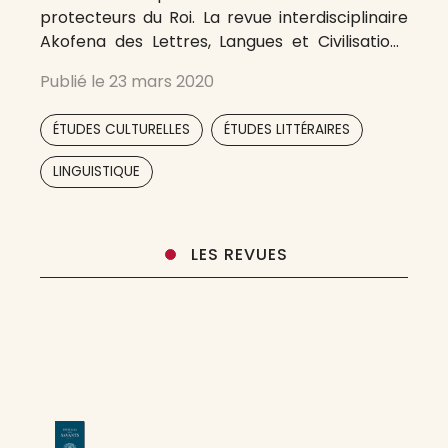
protecteurs du Roi. La revue interdisciplinaire
Akofena des Lettres, Langues et Civilisations
publie des articles inédits, à caractère
Publié le
23 mars 2020
scientifique. Ils auront été évalués en double
aveugle par des membres du comité
,
,
ÉTUDES CULTURELLES
ÉTUDES LITTÉRAIRES
scientifique. Les langues de publication sont
,
LINGUISTIQUE
LES REVUES