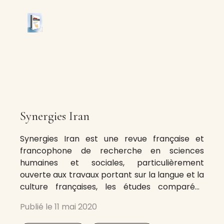
Synergies Iran
Synergies Iran est une revue française et
francophone de recherche en sciences
humaines et sociales, particulièrement
ouverte aux travaux portant sur la langue et la
culture françaises, les études comparées
francophones et persanes, la traduction, la
Publié le
11 mai 2020
didactique du français en Iran. Sa vocation est
de mettre en œuvre, en Iran, le Programme