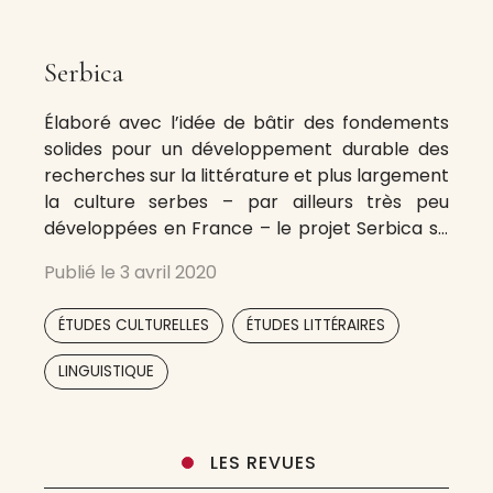
Serbica
Élaboré avec l’idée de bâtir des fondements
solides pour un développement durable des
recherches sur la littérature et plus largement
la culture serbes – par ailleurs très peu
développées en France – le projet Serbica se
présentera désormais sous une forme
Publié le
3 avril 2020
innovatrice et originale : il fonctionnera à la
fois comme une base de données et comme
,
,
ÉTUDES CULTURELLES
ÉTUDES LITTÉRAIRES
une
LINGUISTIQUE
LES REVUES