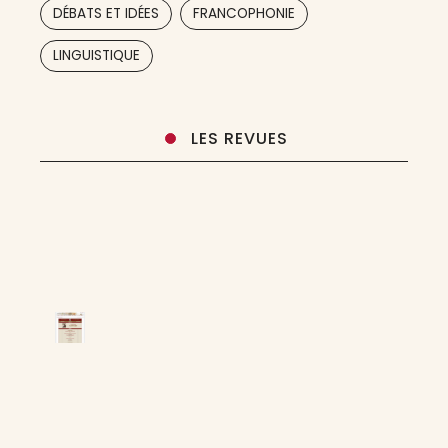
,
,
DÉBATS ET IDÉES
FRANCOPHONIE
Mondial de Diffusion Scientifique
,
,
LINGUISTIQUE
LES REVUES