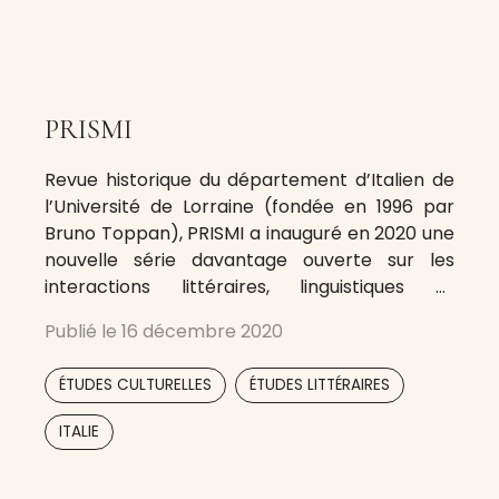
PRISMI
Revue historique du département d’Italien de
l’Université de Lorraine (fondée en 1996 par
Bruno Toppan), PRISMI a inauguré en 2020 une
nouvelle série davantage ouverte sur les
interactions littéraires, linguistiques et
culturelles avec les autres cultures, ce qui
Publié le
16 décembre 2020
assure son originalité dans l’espace de
l’italianisme français. Elle publie en trois
,
,
ÉTUDES CULTURELLES
ÉTUDES LITTÉRAIRES
langues (français, italien, anglais) et
,
,
ITALIE