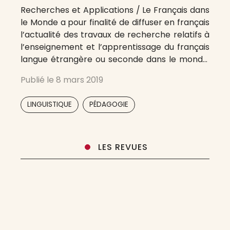
Recherches et Applications / Le Français dans
le Monde a pour finalité de diffuser en français
l’actualité des travaux de recherche relatifs à
l’enseignement et l’apprentissage du français
langue étrangère ou seconde dans le monde.
Elle se situe dans le champ de la didactique
Publié le
8 mars 2019
des langues défini comme un espace
pluridisciplinaire et est une revue
,
LINGUISTIQUE
PÉDAGOGIE
LES REVUES