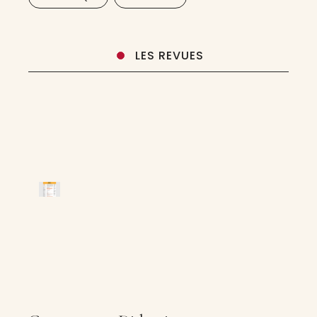
ainsi que des
LES REVUES