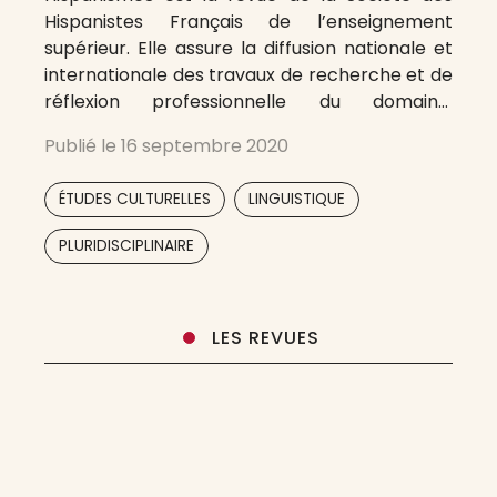
Hispanistes Français de l’enseignement
supérieur. Elle assure la diffusion nationale et
internationale des travaux de recherche et de
réflexion professionnelle du domaine,
notamment ceux réalisés dans le cadre de ses
Publié le
16 septembre 2020
Congrès, Journées d’Étude ou en partenariat
avec d’autres sociétés savantes. Toutes les
,
,
ÉTUDES CULTURELLES
LINGUISTIQUE
disciplines du domaine hispanique sont
PLURIDISCIPLINAIRE
LES REVUES