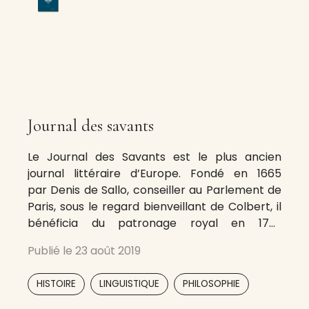
Journal des savants
Le Journal des Savants est le plus ancien
journal littéraire d’Europe. Fondé en 1665
par Denis de Sallo, conseiller au Parlement de
Paris, sous le regard bienveillant de Colbert, il
bénéficia du patronage royal en 1701.
Supprimé en 1792, il fut rétabli et réorganisé en
Publié le
23 août 2019
1816 : jusqu’en 1900, il fut édité aux frais de l’État
par un bureau présidé par le
,
,
,
,
,
HISTOIRE
LINGUISTIQUE
PHILOSOPHIE