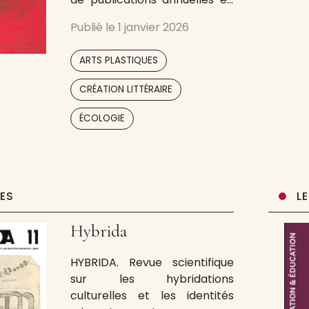
cinq tomes rassemblant des
Publié le
1 janvier 2026
auteurs aux voix singulières
dans les domaines du dessin
,
ARTS PLASTIQUES
et de la littérature de voyage.
Construit autour des
,
CRÉATION LITTÉRAIRE
expéditions menées par
,
,
Pacifique et par diverses
ÉCOLOGIE
approches narratives
(poétiques,
UES
L
Hybrida
HYBRIDA. Revue scientifique
sur les hybridations
culturelles et les identités