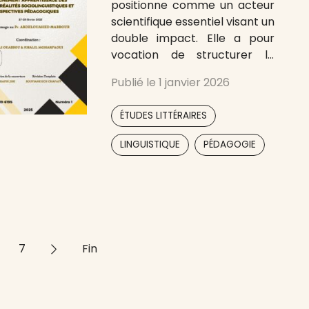
positionne comme un acteur
scientifique essentiel visant un
double impact. Elle a pour
vocation de structurer le
champ de la recherche au
Publié le
1 janvier 2026
Maroc et de nourrir le débat
public. À l’échelle
,
ÉTUDES LITTÉRAIRES
internationale, forte de son
essence plurilingue, la revue
,
LINGUISTIQUE
PÉDAGOGIE
entend insérer la recherche
,
,
régionale dans les dialogues
scientifiques mondiaux. Elle
cherche à promouvoir
7
>>
Fin