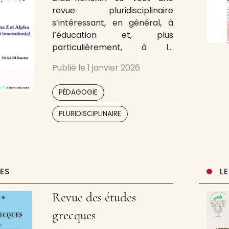
revue pluridisciplinaire
s’intéressant, en général, à
l’éducation et, plus
particulièrement, à la
didactique des disciplines. Elle
Publié le
1 janvier 2026
se focalise sur les
problématiques communes
,
PÉDAGOGIE
aux différents champs
disciplinaires présents à
PLURIDISCIPLINAIRE
l’école : du préscolaire à
l’université, sans oublier la
didactique professionnelle.
Elle est ancrée dans la réalité
du terrain marocain, tout en
UES
L
s’ouvrant
Revue des études
grecques