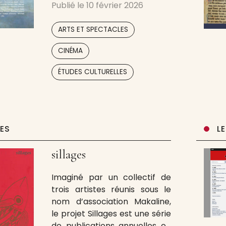
Publié le
10 février 2026
époque où le temps de
lecture et de concentration
,
ARTS ET SPECTACLES
ne cesse de se réduire, il ne
faut pas se laisser aller
,
CINÉMA
,
,
ÉTUDES CULTURELLES
UES
L
sillages
Imaginé par un collectif de
trois artistes réunis sous le
nom d’association Makaline,
le projet Sillages est une série
de publications annuelles en