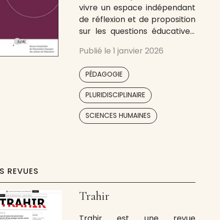
vivre un espace indépendant
de réflexion et de proposition
sur les questions éducatives.
Elle s’adresse à tous ceux qui,
Publié le
1 janvier 2026
par leur action, leur
engagement ou leurs
,
PÉDAGOGIE
recherches, s’intéressent au
système éducatif, de la classe
,
PLURIDISCIPLINAIRE
au ministère et de la
,
maternelle à l’université.
SCIENCES HUMAINES
ES REVUES
Trahir
Trahir est une revue