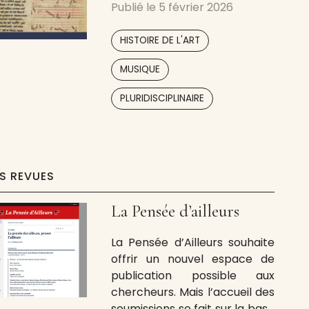
Publié le
5 février 2026
lorsqu’elles se sont
intéressées au même objet
,
HISTOIRE DE L'ART
d’étude, se sont le plus
souvent ignorées. Prenant
,
MUSIQUE
naissance de l’expérience du
groupe de recherche franco-
PLURIDISCIPLINAIRE
italien « Philologie et
Musicologie », actif depuis 2012
par notre commune initiative,
ES REVUES
La Pensée d’ailleurs
La Pensée d’Ailleurs souhaite
offrir un nouvel espace de
publication possible aux
chercheurs. Mais l’accueil des
soumissions se fait sur la base