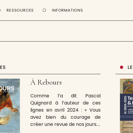
RESSOURCES
INFORMATIONS
UES
L
À Rebours
Comme l’a dit Pascal
Quignard à l’auteur de ces
lignes en avril 2024 : « Vous
avez bien du courage de
créer une revue de nos jours. »
S’il faut du courage, à une