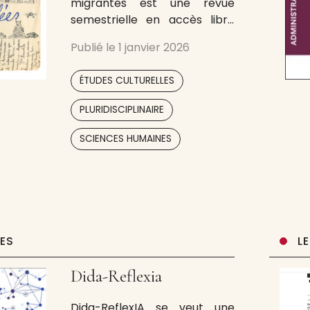
migrantes est une revue
semestrielle en accès libre
avec un comité scientifique
Publié le
1 janvier 2026
international et un comité
d’évaluation par les pairs
,
ÉTUDES CULTURELLES
(système en double aveugle)
publiant des recherches
,
PLURIDISCIPLINAIRE
originales dans le domaine
des études culturelles. Editée
SCIENCES HUMAINES
par l’Université de Valence,
elle s’adresse à un public
spécialisé
UES
L
Dida-Reflexia
Dida-ReflexIA se veut une