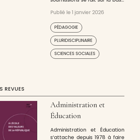
d’une ligne éditoriale qui
Publié le
1 janvier 2026
assume un positionnement
résolument critique dans le
,
PÉDAGOGIE
champ de l’éducation, en tant
qu’elle prône une
,
PLURIDISCIPLINAIRE
reconstruction de la forme
scolaire d’éducation (Go et
SCIENCES SOCIALES
Prot, 2023), et entend
dépasser le
ES REVUES
Administration et
Éducation
Administration et Éducation
s’attache depuis 1978 à faire