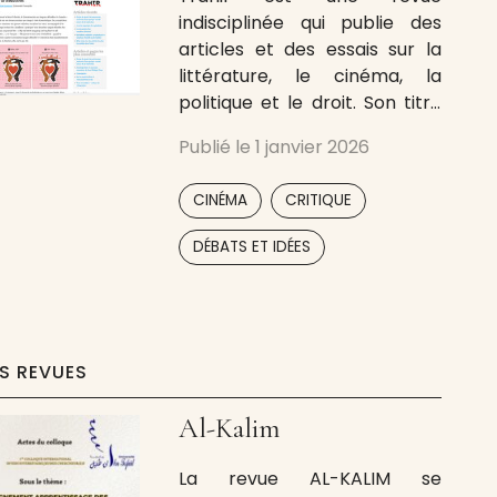
indisciplinée qui publie des
articles et des essais sur la
littérature, le cinéma, la
politique et le droit. Son titre
provient d’un texte co-écrit
Publié le
1 janvier 2026
par Gilles Deleuze et Claire
Parnet, Dialogues, où la
,
,
CINÉMA
CRITIQUE
trahison ne s’oppose pas à la
fidélité, mais à la tricherie.
,
,
DÉBATS ET IDÉES
ES REVUES
Al-Kalim
La revue AL-KALIM se