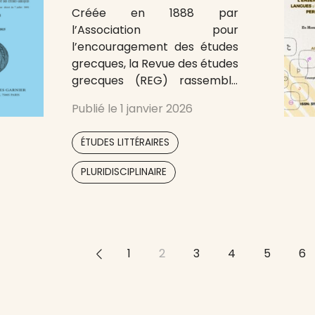
Créée en 1888 par
l’Association pour
l’encouragement des études
grecques, la Revue des études
grecques (REG) rassemble
des contributions
Publié le
1 janvier 2026
scientifiques originales, de
niveau international, portant
,
ÉTUDES LITTÉRAIRES
sur tous les domaines de
l’hellénisme : philologie,
PLURIDISCIPLINAIRE
histoire, archéologie,
épigraphie, papyrologie,
philosophie, linguistique.
<<
1
2
3
4
5
6