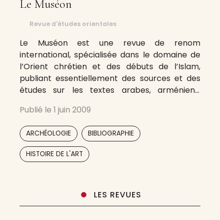
Le Muséon
Revue d'études orientales
Le Muséon est une revue de renom
international, spécialisée dans le domaine de
l’Orient chrétien et des débuts de l’Islam,
publiant essentiellement des sources et des
études sur les textes arabes, arméniens,
coptes, éthiopiens, géorgiens, grecs et
Publié le
1 juin 2009
syriaques, et s’ouvrant aussi sur les sources
bibliques, le monde du Proche-Orient ancien
,
,
ARCHÉOLOGIE
BIBLIOGRAPHIE
et le monde byzantin. La
,
HISTOIRE DE L'ART
LES REVUES