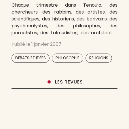
Chaque trimestre dans Tenou’a, des
chercheurs, des rabbins, des artistes, des
scientifiques, des historiens, des écrivains, des
psychanalystes, des philosophes, des
journalistes, des talmudistes, des architectes
explorent une thématique dans sa résonance
Publié le
1 janvier 2007
avec un judaïsme et une judéité éveillés pour
provoquer la réflexion individuelle et collective,
,
,
,
DÉBATS ET IDÉES
PHILOSOPHIE
RELIGIONS
pour éclairer et interroger un judaïsme pluriel,
lucide, en
LES REVUES