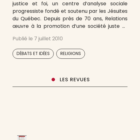
justice et foi, un centre d’analyse sociale
progressiste fondé et soutenu par les Jésuites
du Québec. Depuis près de 70 ans, Relations
œuvre à la promotion d’une société juste et
solidaire en prenant parti pour les exclus et les
Publié le
7 juillet 2010
plus démunis. Libre et indépendante, elle pose
un
,
DÉBATS ET IDÉES
RELIGIONS
LES REVUES