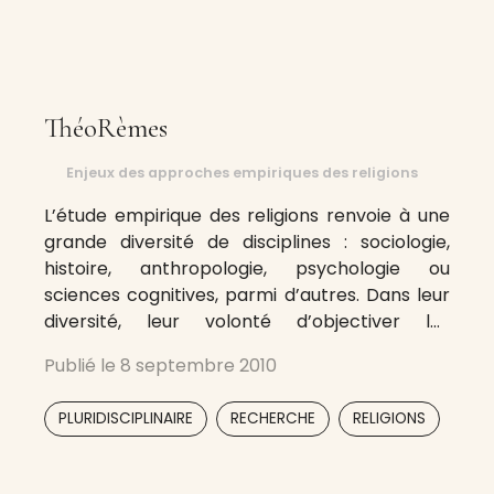
ThéoRèmes
Enjeux des approches empiriques des religions
L’étude empirique des religions renvoie à une
grande diversité de disciplines : sociologie,
histoire, anthropologie, psychologie ou
sciences cognitives, parmi d’autres. Dans leur
diversité, leur volonté d’objectiver les
pratiques religieuses, ou au contraire les
Publié le
8 septembre 2010
engagements métaphysiques, voire
théologiques, dont elles peuvent être
,
,
,
PLURIDISCIPLINAIRE
RECHERCHE
RELIGIONS
porteuses, ces sciences du religieux posent
une série de problèmes qui font le