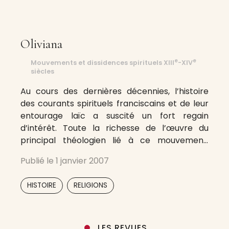
Oliviana
e
e
Mouvements et dissidences spirituels XIII
-XIV
siècles
Au cours des dernières décennies, l’histoire
des courants spirituels franciscains et de leur
entourage laïc a suscité un fort regain
d’intérêt. Toute la richesse de l’œuvre du
principal théologien lié à ce mouvement,
Petrus Johannis Olivi (Pèire Joan Oliù, Pierre de
Publié le
1 janvier 2007
Jean Olivi, Pierre Déjean-Olieu) a été peu à
peu découverte. D’autres grandes figures –
,
HISTOIRE
RELIGIONS
LES REVUES