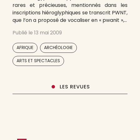
rares et précieuses, mentionnés dans les
inscriptions hiéroglyphiques se transcrit PWNT,
que l’on a proposé de vocaliser en « pwanit », «
pouanit », et plus simplement, en français, «
Publié le
13 mai 2009
Pount » ou en anglais « Punt ». « Tout permet de
,
,
AFRIQUE
ARCHÉOLOGIE
,
,
,
,
,
,
ARTS ET SPECTACLES
LES REVUES