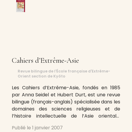
Cahiers d’Extrême-Asie
Revue bilingue de l'École française d'Extrême-
Orient section de Kyôto
Les Cahiers d’Extrême-Asie, fondés en 1985
par Anna Seidel et Hubert Durt, est une revue
bilingue (français-anglais) spécialisée dans les
domaines des sciences religieuses et de
l’histoire intellectuelle de l’Asie orientale.
Chaque numéro est un numéro thématique
Publié le
1 janvier 2007
abordant des questions relatives aux religions