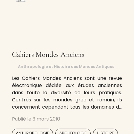
Cahiers Mondes Anciens
Anthropologie et Histoire des Mondes Antiques
Les Cahiers Mondes Anciens sont une revue
électronique dédiée aux études anciennes
dans toute la diversité de leurs pratiques.
Centrés sur les mondes grec et romain, ils
concernent cependant tous les domaines de
l’histoire de l’Antiquité méditerranéenne et
Publié le
3 mars 2010
comportent une dimension anthropologique
et comparatiste qui va au-delà de ce cadre.
,
,
,
ANTHROPOLOGIE
ARCHÉOLOGIE
HISTOIRE