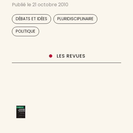
Publié le
21 octobre 2010
première page de la revue de la Libre Pensée,
fondée en 1911 par André
,
,
DÉBATS ET IDÉES
PLURIDISCIPLINAIRE
,
POLITIQUE
LES REVUES