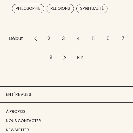
d’activité. Chaque numéro présente un
,
,
PHILOSOPHIE
RELIGIONS
SPIRITUALITÉ
ensemble d’études portant
Début
<<
2
3
4
5
6
7
8
>>
Fin
ENT'REVUES
À PROPOS
NOUS CONTACTER
NEWSLETTER