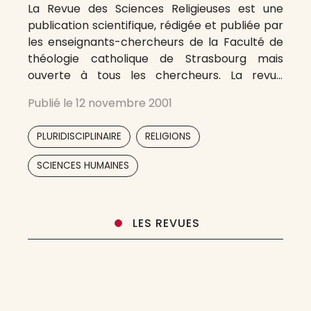
La Revue des Sciences Religieuses est une
publication scientifique, rédigée et publiée par
les enseignants-chercheurs de la Faculté de
théologie catholique de Strasbourg mais
ouverte à tous les chercheurs. La revue
aborde tous les champs disciplinaires de la
Publié le
12 novembre 2001
théologie, du droit canonique et des sciences
religieuses : l’exégèse, l’histoire, la théologie
,
,
PLURIDISCIPLINAIRE
RELIGIONS
fondamentale et dogmatique, la pastorale
SCIENCES HUMAINES
LES REVUES