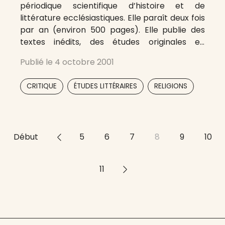
périodique scientifique d’histoire et de
littérature ecclésiastiques. Elle paraît deux fois
par an (environ 500 pages). Elle publie des
textes inédits, des études originales en
français, en anglais et en allemand, des
Publié le
4 octobre 2001
comptes rendus d’ouvrages récemment
parus, ainsi que deux bulletins bibliographiques.
,
,
CRITIQUE
ÉTUDES LITTÉRAIRES
RELIGIONS
Le Bulletin d’histoire bénédictine (Mlle Aymes)
Début
<<
5
6
7
8
9
10
11
>>