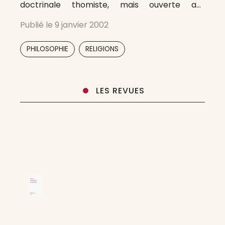
doctrinale thomiste, mais ouverte aux
questions du temps présent, elle a occupé une
Publié le
9 janvier 2002
place de choix dans les débats philosophiques
et théologiques du XXe siècle. La Revue
,
PHILOSOPHIE
RELIGIONS
thomiste paraît quatre
LES REVUES