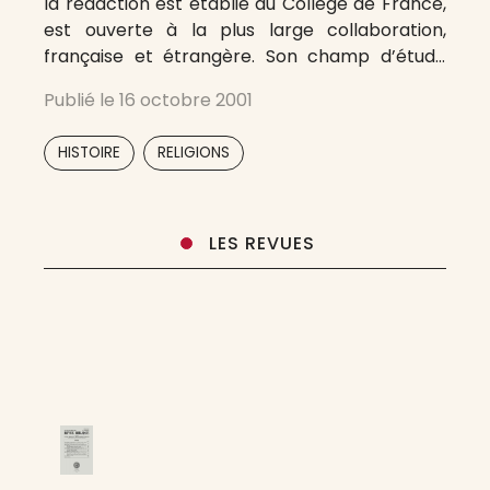
la rédaction est établie au Collège de France,
est ouverte à la plus large collaboration,
française et étrangère. Son champ d’étude
couvre toutes les formes du donné religieux,
Publié le
16 octobre 2001
discours et vécu, des origines à nos jours, sous
toutes les latitudes.
,
HISTOIRE
RELIGIONS
LES REVUES