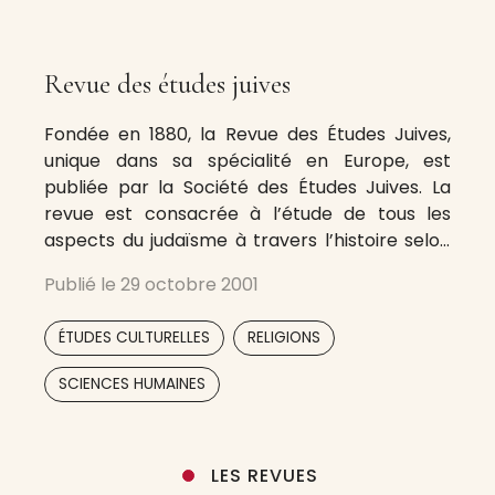
Revue des études juives
Fondée en 1880, la Revue des Études Juives,
unique dans sa spécialité en Europe, est
publiée par la Société des Études Juives. La
revue est consacrée à l’étude de tous les
aspects du judaïsme à travers l’histoire selon
les méthodes scientifiques. Elle publie des
Publié le
29 octobre 2001
études relatives à la religion, à l’histoire, aux
littératures et aux
,
,
ÉTUDES CULTURELLES
RELIGIONS
SCIENCES HUMAINES
LES REVUES