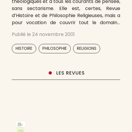
théologiques et à tous les courants de pensée,
sans sectarisme. Elle est, certes, Revue
d’Histoire et de Philosophie Religieuses, mais a
pour vocation de couvrir tout le domaine
théologique. La Revue publie des articles de
Publié le
24 novembre 2001
caractère scientifique en langue française et
touchant au Christianisme et aux religions
,
,
HISTOIRE
PHILOSOPHIE
RELIGIONS
LES REVUES