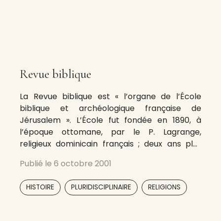
Revue biblique
La Revue biblique est « l’organe de l’École
biblique et archéologique française de
Jérusalem ». L’École fut fondée en 1890, à
l’époque ottomane, par le P. Lagrange,
religieux dominicain français ; deux ans plus
tard, la Revue biblique était lancée, sous la
Publié le
6 octobre 2001
forme qu’elle a conservée jusqu’à ce jour, cent
dix ans plus tard. Elle
,
,
HISTOIRE
PLURIDISCIPLINAIRE
RELIGIONS