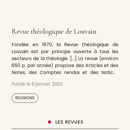
Revue théologique de Louvain
Fondée en 1970, la Revue théologique de
Louvain est par principe ouverte à tous les
secteurs de la théologie. […] La revue (environ
650 p. par année) propose des Articles et des
Notes, des Comptes rendus et des Notices
bibliographiques, des Chroniques et, une fois
Publié le
8 janvier 2002
par année, l’Index international des
dissertations doctorales en théologie et
RELIGIONS
LES REVUES