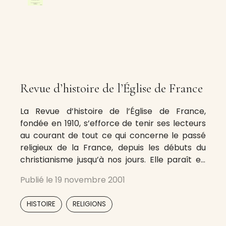
Revue d’histoire de l’Église de France
La Revue d’histoire de l’Église de France,
fondée en 1910, s’efforce de tenir ses lecteurs
au courant de tout ce qui concerne le passé
religieux de la France, depuis les débuts du
christianisme jusqu’à nos jours. Elle paraît en
deux fascicules annuels, de 250 à 300 pages
Publié le
19 novembre 2001
chacun, contenant : • des articles de fond
,
HISTOIRE
RELIGIONS