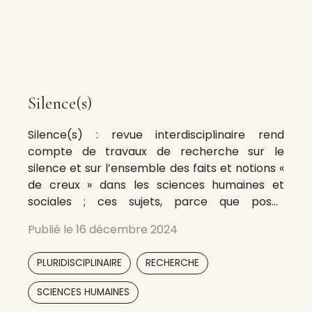
Silence(s)
Silence(s) : revue interdisciplinaire rend
compte de travaux de recherche sur le
silence et sur l’ensemble des faits et notions «
de creux » dans les sciences humaines et
sociales ; ces sujets, parce que posés
traditionnellement comme l’opposé, l’inverse
Publié le
16 décembre 2024
ou le « rien » du matériau d’enquête,
disparaissent des recherches alors qu’ils
,
,
PLURIDISCIPLINAIRE
RECHERCHE
documentent dans leur existence même des
,
SCIENCES HUMAINES