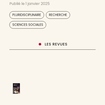
Publié le
1 janvier 2025
qui porte le projet scientifique développé par
le laboratoire. Reflet du dynamisme de ses
,
,
PLURIDISCIPLINAIRE
RECHERCHE
collaborateurs, DIRE offre
SCIENCES SOCIALES
LES REVUES