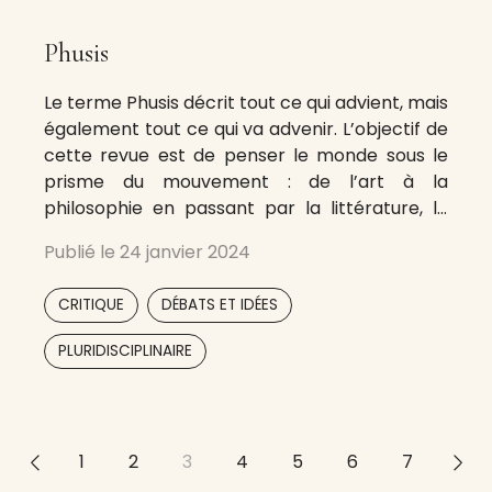
Phusis
Le terme Phusis décrit tout ce qui advient, mais
également tout ce qui va advenir. L’objectif de
cette revue est de penser le monde sous le
prisme du mouvement : de l’art à la
philosophie en passant par la littérature, la
poésie, l’histoire ou l’architecture. Autant de
Publié le
24 janvier 2024
facettes qui nous permettent d’observer les
choses sous
,
,
CRITIQUE
DÉBATS ET IDÉES
,
,
PLURIDISCIPLINAIRE
<<
1
2
3
4
5
6
7
>>