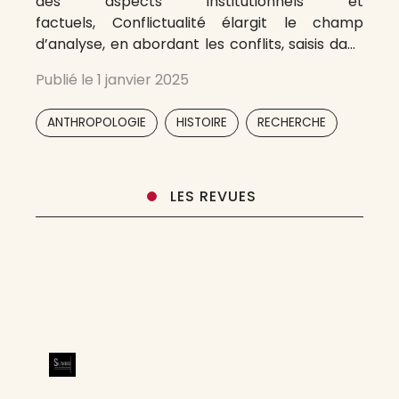
des aspects institutionnels et
factuels, Conflictualité élargit le champ
d’analyse, en abordant les conflits, saisis dans
leur longue durée (de la genèse au
Publié le
1 janvier 2025
traitement) et dans leur diversité (conflits
violents, interindividuels, familiaux…). Les
,
,
,
,
ANTHROPOLOGIE
HISTOIRE
RECHERCHE
dimensions culturelles et anthropologiques
sont privilégiées, en s’appuyant sur le
comparatisme
LES REVUES