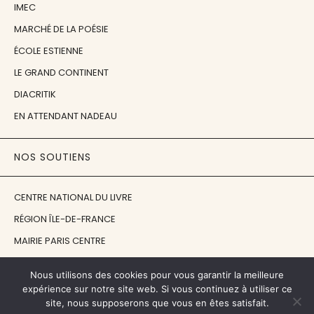
IMEC
MARCHÉ DE LA POÉSIE
ÉCOLE ESTIENNE
LE GRAND CONTINENT
DIACRITIK
EN ATTENDANT NADEAU
NOS SOUTIENS
CENTRE NATIONAL DU LIVRE
RÉGION ÎLE-DE-FRANCE
MAIRIE PARIS CENTRE
FONDATION FMSH
Nous utilisons des cookies pour vous garantir la meilleure
FONDATION JAN MICHALSKI
expérience sur notre site web. Si vous continuez à utiliser ce
site, nous supposerons que vous en êtes satisfait.