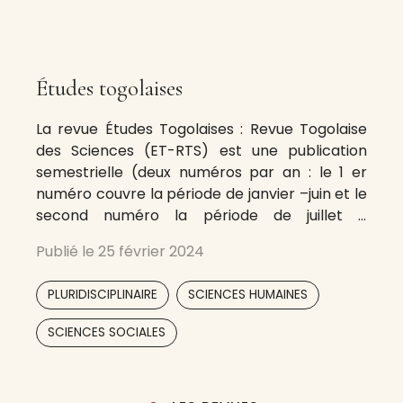
Études togolaises
La revue Études Togolaises : Revue Togolaise
des Sciences (ET-RTS) est une publication
semestrielle (deux numéros par an : le 1 er
numéro couvre la période de janvier –juin et le
second numéro la période de juillet –
décembre) de l’Institut National de la
Publié le
25 février 2024
Recherche Scientifique (INRS) et concerne : –
d’une part les sciences
,
,
PLURIDISCIPLINAIRE
SCIENCES HUMAINES
SCIENCES SOCIALES