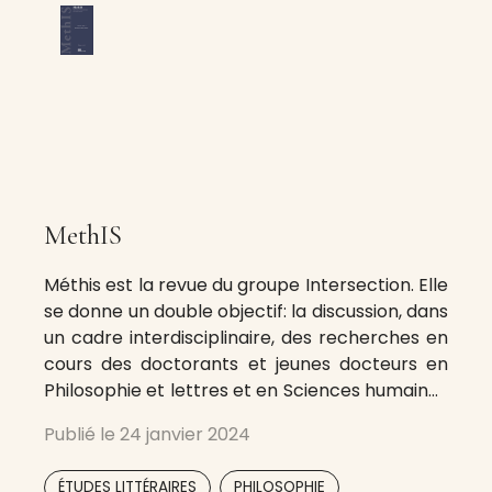
MethIS
Méthis est la revue du groupe Intersection. Elle
se donne un double objectif: la discussion, dans
un cadre interdisciplinaire, des recherches en
cours des doctorants et jeunes docteurs en
Philosophie et lettres et en Sciences humaines
et sociales de l’Université de Liège et la
Publié le
24 janvier 2024
constitution d’un lieu de publication ouvert
pour des dossiers portant sur
,
,
ÉTUDES LITTÉRAIRES
PHILOSOPHIE