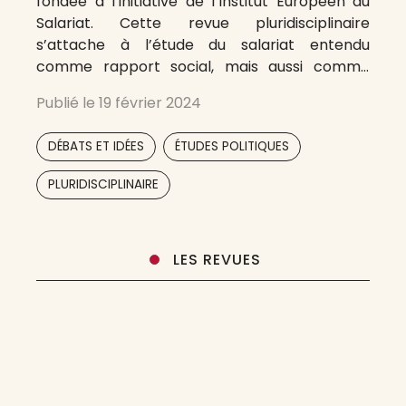
fondée à l’initiative de l’Institut Européen du
Salariat. Cette revue pluridisciplinaire
s’attache à l’étude du salariat entendu
comme rapport social, mais aussi comme
classe sociale et comme ensemble
Publié le
19 février 2024
institutionnel. Elle a ainsi vocation à publier des
travaux portant sur le travail, l’emploi, la
,
,
DÉBATS ET IDÉES
ÉTUDES POLITIQUES
protection sociale, le syndicalisme ou les
,
,
,
PLURIDISCIPLINAIRE
LES REVUES