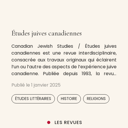
Études juives canadiennes
Canadian Jewish Studies / Études juives
canadiennes est une revue interdisciplinaire,
consacrée aux travaux originaux qui éclairent
l’un ou l’autre des aspects de l’expérience juive
canadienne. Publiée depuis 1993, la revue
présente des articles provenant des
Publié le
1 janvier 2025
disciplines suivantes : histoire, science
politique, sociologie, économie, géographie,
,
,
,
,
ÉTUDES LITTÉRAIRES
HISTOIRE
RELIGIONS
démographie, éducation, religion, linguistique,
littérature, architecture, arts de la scène et
LES REVUES