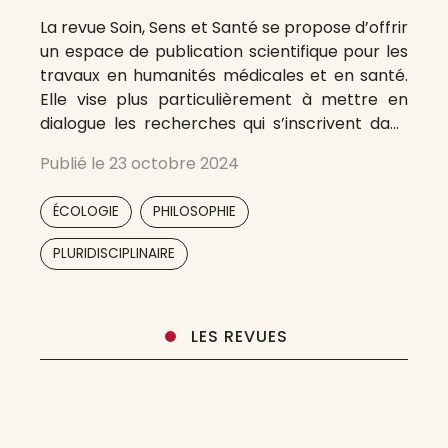
La revue Soin, Sens et Santé se propose d’offrir
un espace de publication scientifique pour les
travaux en humanités médicales et en santé.
Elle vise plus particulièrement à mettre en
dialogue les recherches qui s’inscrivent dans
un champ dont les limites demeurent certes
Publié le
23 octobre 2024
tout à la fois floues, contestées et mouvantes
mais dont le dynamisme
,
,
ÉCOLOGIE
PHILOSOPHIE
,
,
PLURIDISCIPLINAIRE
LES REVUES