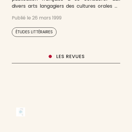
divers arts langagiers des cultures orales du
monde entier. Sont ainsi étudiés les genres
Publié le
26 mars 1999
littéraires oraux et d’une manière générale
tout ce qui se rapporte aux situations d’oralité
ÉTUDES LITTÉRAIRES
LES REVUES