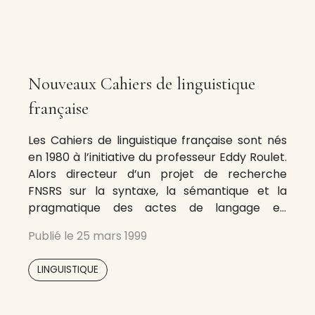
Nouveaux Cahiers de linguistique
française
Les Cahiers de linguistique française sont nés
en 1980 à l’initiative du professeur Eddy Roulet.
Alors directeur d’un projet de recherche
FNSRS sur la syntaxe, la sémantique et la
pragmatique des actes de langage en
français, il a doté l’équipe initiale de l’Unité de
Publié le
25 mars 1999
linguistique française (Antoine Auchlin,
Jacques Moeschler, Christian Rubattel,
LINGUISTIQUE
Marianne Schelling, Nina