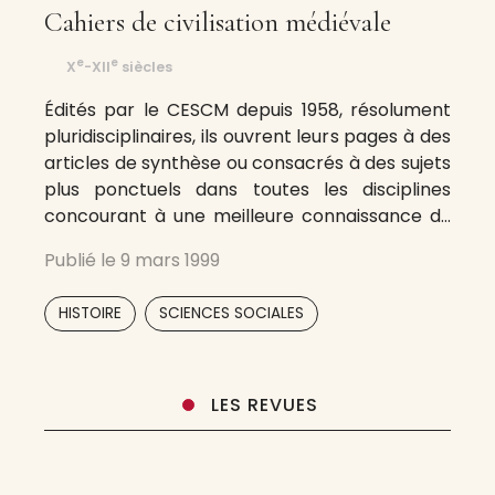
Cahiers de civilisation médiévale
e
e
X
-XII
siècles
Édités par le CESCM depuis 1958, résolument
pluridisciplinaires, ils ouvrent leurs pages à des
articles de synthèse ou consacrés à des sujets
plus ponctuels dans toutes les disciplines
concourant à une meilleure connaissance du
Moyen Âge central (histoire, littérature,
Publié le
9 mars 1999
histoire de l’art, histoire du droit, musicologie,
philologie, philosophie, etc.) en promouvant à
,
HISTOIRE
SCIENCES SOCIALES
la fois l’interdisciplinarité
LES REVUES