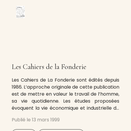
Les Cahiers de la Fonderie
Les Cahiers de La Fonderie sont édités depuis
1986. L’approche originale de cette publication
est de mettre en valeur le travail de l’homme,
sa vie quotidienne. Les études proposées
évoquent la vie économique et industrielle de
Bruxelles, le patrimoine social et industriel mais
Publié le
13 mars 1999
aussi l’histoire des Bruxellois. On s’y interroge
sur le présent et sur