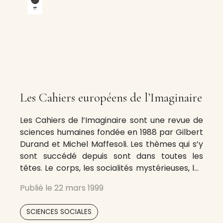
Les Cahiers européens de l’Imaginaire
Les Cahiers de l’Imaginaire sont une revue de
sciences humaines fondée en 1988 par Gilbert
Durand et Michel Maffesoli. Les thèmes qui s’y
sont succédé depuis sont dans toutes les
têtes. Le corps, les socialités mystérieuses, les
révélations politiques, les îles et la divinité
Publié le
22 mars 1999
continue, l’algèbre secrète des rêves, les
formes infatigables du quotidien et
SCIENCES SOCIALES