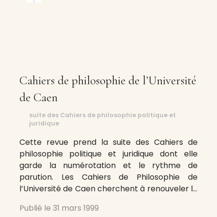
Cahiers de philosophie de l’Université
de Caen
suite des Cahiers de philosophie politique et
juridique
Cette revue prend la suite des Cahiers de
philosophie politique et juridique dont elle
garde la numérotation et le rythme de
parution. Les Cahiers de Philosophie de
l’Université de Caen cherchent à renouveler la
réflexion dans le domaine de la philosophie
Publié le
31 mars 1999
première et ont pour spécificité de mettre