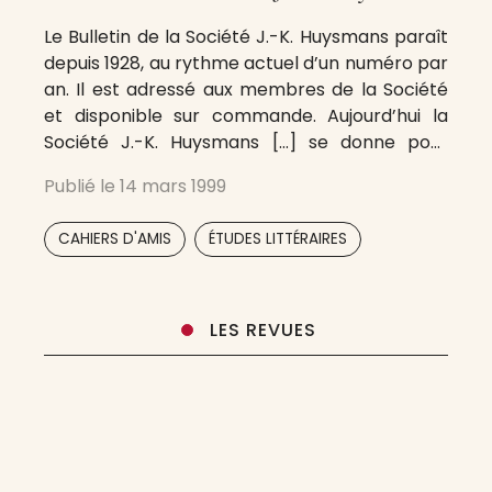
Le Bulletin de la Société J.-K. Huysmans paraît
depuis 1928, au rythme actuel d’un numéro par
an. Il est adressé aux membres de la Société
et disponible sur commande. Aujourd’hui la
Société J.-K. Huysmans […] se donne pour
objectif principal, selon ses statuts, de «
Publié le
14 mars 1999
contribuer à la critique de l’œuvre de J.-K.
Huysmans et
,
CAHIERS D'AMIS
ÉTUDES LITTÉRAIRES
LES REVUES