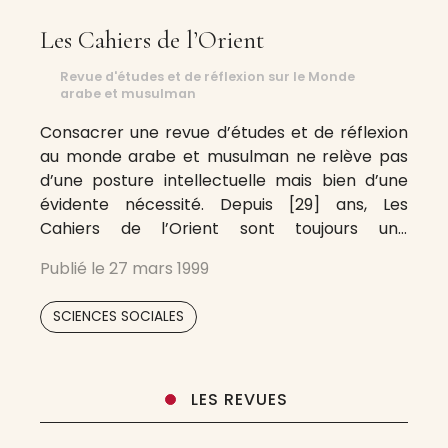
Les Cahiers de l’Orient
Revue d'études et de réflexion sur le Monde
arabe et musulman
Consacrer une revue d’études et de réflexion
au monde arabe et musulman ne relève pas
d’une posture intellectuelle mais bien d’une
évidente nécessité. Depuis [29] ans, Les
Cahiers de l’Orient sont toujours une
passerelle, un pont de connaissance et
Publié le
27 mars 1999
d’explication des phénomènes animant cet
espace géographique. Les Cahiers de l’Orient
SCIENCES SOCIALES
se situent résolument aux confluents
LES REVUES