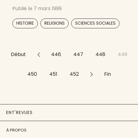
espace largement méconnu, placé au
Publié le
7 mars 1999
carrefour des mondes russe, turc, chinois et
iranien, cette revue pluridisciplinaire aide à la
,
,
HISTOIRE
RELIGIONS
SCIENCES SOCIALES
compréhension de ses réalités et de ses
mutations.
Début
<<
446
447
448
449
450
451
452
>>
Fin
ENT'REVUES
À PROPOS