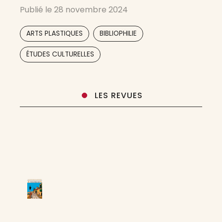
que nombre d’articles se réduisent à la seule
Publié le
28 novembre 2024
promotion de produits marketing bien ciblés,
faisant plus de
,
,
ARTS PLASTIQUES
BIBLIOPHILIE
,
ÉTUDES CULTURELLES
LES REVUES