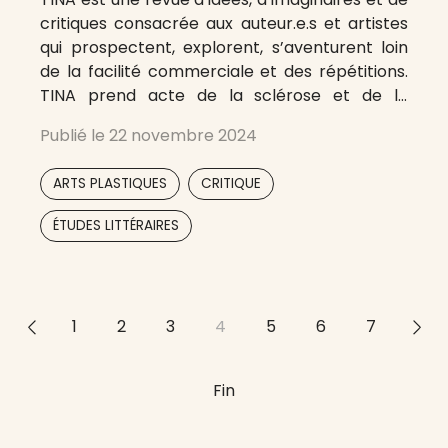
critiques consacrée aux auteur.e.s et artistes
qui prospectent, explorent, s’aventurent loin
de la facilité commerciale et des répétitions.
TINA prend acte de la sclérose et de la
désagrégation du tissu institutionnel hérité de
Publié le
22 novembre 2024
l’âge pré-réseau, ne cherche pas à le sauver
ou à l’aménager, et n’applaudit pas
,
,
ARTS PLASTIQUES
CRITIQUE
,
ÉTUDES LITTÉRAIRES
<<
1
2
3
4
5
6
7
>>
Fin