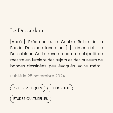
Le Dessableur
[Après] Préambulle, le Centre Belge de la
Bande Dessinée lance un […] trimestriel : le
Dessableur. Cette revue a comme objectif de
mettre en lumière des sujets et des auteurs de
bandes dessinées peu évoqués, voire même
jamais abordés par le musée lui-même. Le
Publié le
25 novembre 2024
Dessableur traite de sujets sans rapport direct
avec l’actualité déjà largement
,
,
ARTS PLASTIQUES
BIBLIOPHILIE
,
ÉTUDES CULTURELLES