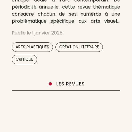
périodicité annuelle, cette revue thématique
consacre chacun de ses numéros à une
problématique spécifique aux arts visuels,
qu’elle entend traiter de manière transversale,
Publié le
1 janvier 2025
en faisant appel à une pluralité d’auteurs. Fruit
d’une collaboration inédite entre le
,
,
ARTS PLASTIQUES
CRÉATION LITTÉRAIRE
master Design et le Master Critique-Essais,
écriture de
,
,
CRITIQUE
LES REVUES