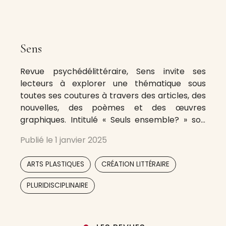
Sens
Revue psychédélittéraire, Sens invite ses
lecteurs à explorer une thématique sous
toutes ses coutures à travers des articles, des
nouvelles, des poèmes et des œuvres
graphiques. Intitulé « Seuls ensemble? » son
premier numéro s’intéresse aux facettes de la
Publié le
1 janvier 2025
solitude, avec notamment un dossier
consacré aux ermites.
,
,
ARTS PLASTIQUES
CRÉATION LITTÉRAIRE
PLURIDISCIPLINAIRE