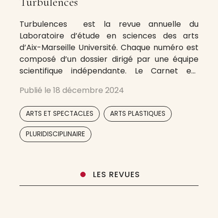
Turbulences
Turbulences est la revue annuelle du
Laboratoire d’étude en sciences des arts
d’Aix-Marseille Université. Chaque numéro est
composé d’un dossier dirigé par une équipe
scientifique indépendante. Le Carnet est
animé par un comité de rédaction composé
Publié le
18 décembre 2024
d’étudiant.e.s en Master et en Doctorat du
Département Arts attaché.e.s au LESA.
,
,
ARTS ET SPECTACLES
ARTS PLASTIQUES
,
PLURIDISCIPLINAIRE
LES REVUES