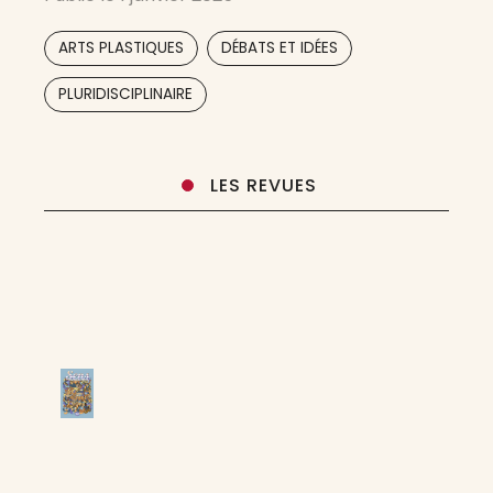
arts visuels. Merci de noter que, même si nous
les aimons (et
,
,
ARTS PLASTIQUES
DÉBATS ET IDÉES
PLURIDISCIPLINAIRE
LES REVUES