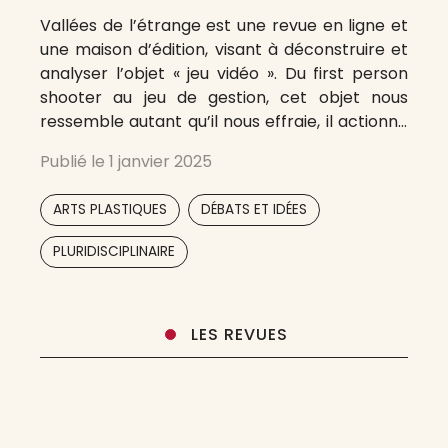
Vallées de l’étrange est une revue en ligne et
une maison d’édition, visant à déconstruire et
analyser l’objet « jeu vidéo ». Du first person
shooter au jeu de gestion, cet objet nous
ressemble autant qu’il nous effraie, il actionne
en chacun.e de nous des mécanismes violents,
Publié le
1 janvier 2025
brutaux, froids, ou cyniques, tout en suscitant
dans
,
,
ARTS PLASTIQUES
DÉBATS ET IDÉES
PLURIDISCIPLINAIRE
LES REVUES