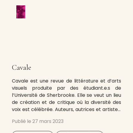
Cavale
Cavale est une revue de littérature et d’arts
visuels produite par des étudiant.e.s de
l’Université de Sherbrooke. Elle se veut un lieu
de création et de critique où la diversité des
voix est célébrée. Auteurs, autrices et artistes,
en émergence ou établi-e-s, fréquentant ou
Publié le
27 mars 2023
non l’Université de Sherbrooke, sont invité-e-s
à soumettre textes, images, vidéo,
,
,