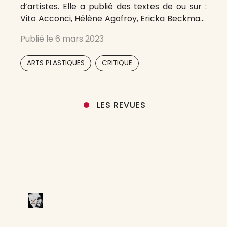
d’artistes. Elle a publié des textes de ou sur :
Vito Acconci, Hélène Agofroy, Ericka Beckman,
Ohm Bun, Pier Paolo Calzolari, Keren Cytter,
Publié le
6 mars 2023
Thomas Demand, Stan Douglas, Luc Ferrari,
Mike Kelley, Suzanne Lafont, Fabio Mauri,
,
ARTS PLASTIQUES
CRITIQUE
Michelin, Dennis
LES REVUES