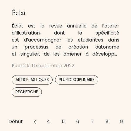
Éclat
Éclat est la revue annuelle de l’atelier
d’illustration, dont la spécificité
est d’accompagner les étudiant·es dans
un processus de création autonome
et singulier, de les amener à développer
un travail d’auteur. Cette démarche s’inscrit
Publié le
6 septembre 2022
en étroite relation avec de nombreux
enseignements techniques. En parallèle,
,
,
ARTS PLASTIQUES
PLURIDISCIPLINAIRE
l’atelier, par le biais de son programme
de recherche De traits et d’esprit, développe
RECHERCHE
une pensée conceptuelle en lien avec les
pratiques de l’illustration.
C’est cette articulation entre pratique et
recherche
Début
<<
4
5
6
7
8
9