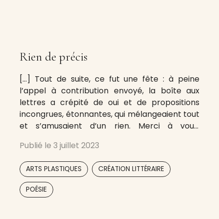
Rien de précis
[…] Tout de suite, ce fut une fête : à peine
l’appel à contribution envoyé, la boîte aux
lettres a crépité de oui et de propositions
incongrues, étonnantes, qui mélangeaient tout
et s’amusaient d’un rien. Merci à vous,
aventuriers intrépides de ce Numéro Zéro ! Et
Publié le
3 juillet 2023
bienvenue à vous, lecteurs impénitents et
contributineurs qui voudraient
,
,
ARTS PLASTIQUES
CRÉATION LITTÉRAIRE
POÉSIE