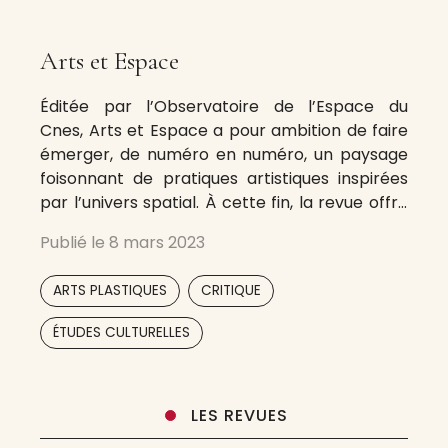
Arts et Espace
Éditée par l’Observatoire de l’Espace du
Cnes, Arts et Espace a pour ambition de faire
émerger, de numéro en numéro, un paysage
foisonnant de pratiques artistiques inspirées
par l’univers spatial. À cette fin, la revue offre
aux contributeurs différents modes
Publié le
8 mars 2023
d’expression au sein de trois rubriques : «
Invitations », « Intervention » et « Observations
,
,
ARTS PLASTIQUES
CRITIQUE
».
ÉTUDES CULTURELLES
LES REVUES