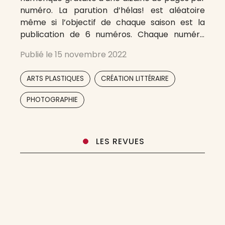
numéro. La parution d’hélas! est aléatoire
même si l’objectif de chaque saison est la
publication de 6 numéros. Chaque numéro
d’hélas! aborde un thème différent proposant
Publié le
15 novembre 2022
des poèmes sous différentes formes (vers
libres, prose, haïkus, etc.) des photographies,
,
,
ARTS PLASTIQUES
CRÉATION LITTÉRAIRE
des dessins et autres propositions
,
PHOTOGRAPHIE
LES REVUES